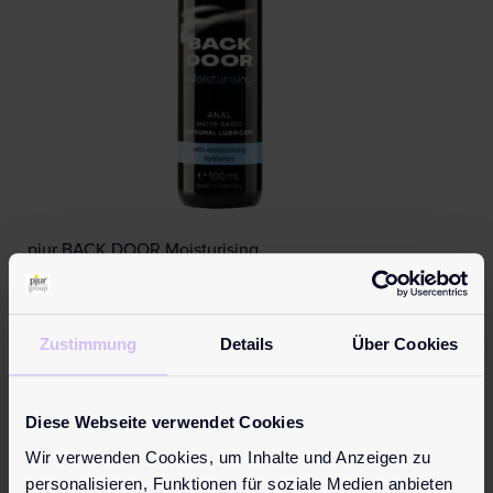
pjur BACK DOOR Moisturising
ab
9,95
€
Das Wasser-Gleitgel für gefühlsintensiven Analsex, das
auch für alle Toys geeignet ist. Höher konzentriertes
Zustimmung
Details
Über Cookies
Hyaluron so…
Mehr erfahren
Diese Webseite verwendet Cookies
Wir verwenden Cookies, um Inhalte und Anzeigen zu
personalisieren, Funktionen für soziale Medien anbieten