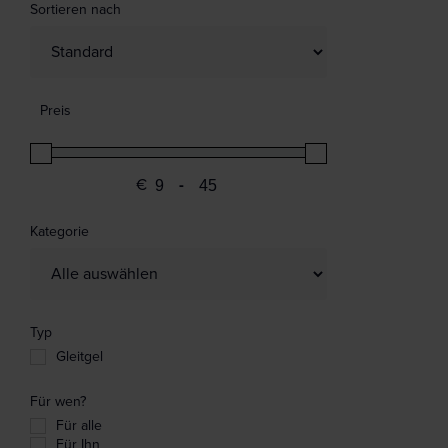
Sortieren nach
Sort Products
Preis
€
-
Minimum Price
Maximum Price
Kategorie
Typ
Gleitgel
Für wen?
Für alle
Für Ihn