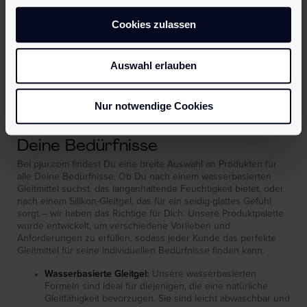
Minderung von Schmerzen
Erhöhung des Komforts
Cookies zulassen
Förderung von Entspannung
Verbesserung der sexuellen Erfahrung
Es gibt verschiedene Arten von Gleitmitteln mit
Auswahl erlauben
unterschiedlichen Eigenschaften und Anwendungsbereichen.
Die Wahl des richtigen Produkts kann die Intimität deutlich
steigern.
Nur notwendige Cookies
Vielfältige Auswahl von Gleitgel für
Deine Bedürfnisse
Bei pjur.com findest Du eine breite Auswahl an Produkten für
alle Deine Bedürfnisse. Ob Du nach einem wasserbasierten
Gleitmittel suchst, das langanhaltende Feuchtigkeit bietet, oder
nach einem Silikon-Gleitgel, das für ein seidig-glattes Gefühl
sorgt – wir haben das Richtige für Dich. Unsere Produktpalette
wurde entwickelt, um verschiedene Vorlieben und
Anforderungen zu erfüllen, sodass jeder Kunde das perfekte
Gleitmittel für seine individuellen Bedürfnisse finden kann.
Wasserbasierte Gleitgel
:
Unsere wasserbasierten
Formeln sind ideal für diejenigen, die eine natürliche
Gleitfähigkeit bevorzugen. Sie sind leicht abwaschbar und