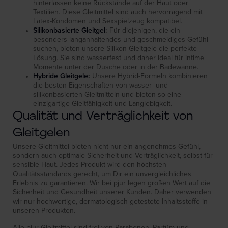
hinterlassen keine Rückstände auf der Haut oder
Textilien. Diese Gleitmittel sind auch hervorragend mit
Latex-Kondomen und Sexspielzeug kompatibel.
Silikonbasierte Gleitgel
:
Für diejenigen, die ein
besonders langanhaltendes und geschmeidiges Gefühl
suchen, bieten unsere Silikon-Gleitgele die perfekte
Lösung. Sie sind wasserfest und daher ideal für intime
Momente unter der Dusche oder in der Badewanne.
Hybride Gleitgele
:
Unsere Hybrid-Formeln kombinieren
die besten Eigenschaften von wasser- und
silikonbasierten Gleitmitteln und bieten so eine
einzigartige Gleitfähigkeit und Langlebigkeit.
Qualität und Verträglichkeit von
Gleitgelen
Unsere Gleitmittel bieten nicht nur ein angenehmes Gefühl,
sondern auch optimale Sicherheit und Verträglichkeit, selbst für
sensible Haut. Jedes Produkt wird den höchsten
Qualitätsstandards gerecht, um Dir ein unvergleichliches
Erlebnis zu garantieren. Wir bei pjur legen großen Wert auf die
Sicherheit und Gesundheit unserer Kunden. Daher verwenden
wir nur hochwertige, dermatologisch getestete Inhaltsstoffe in
unseren Produkten.
Alle pjur Gleitmittel sind frei von Parabenen, Parfüm und