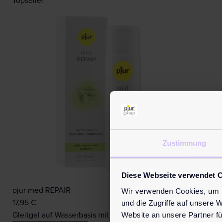
Topseller
Zustimmung
Diese Webseite verwendet 
pjur med REPAIR
Wir verwenden Cookies, um I
und die Zugriffe auf unsere 
17,95
€
Website an unsere Partner fü
Gleitgel auf Wasserbasis mit regenerierendem Hyaluron für 