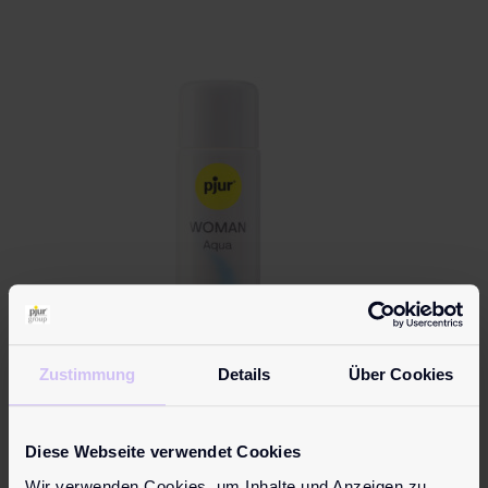
Zustimmung
Details
Über Cookies
Diese Webseite verwendet Cookies
pjur WOMAN Aqua
Wir verwenden Cookies, um Inhalte und Anzeigen zu