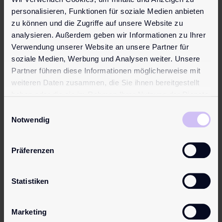
13,95
€
personalisieren, Funktionen für soziale Medien anbieten
Das wasserbasierte Gleitgel, speziell für die
zu können und die Zugriffe auf unsere Website zu
empfindliche Haut der Frau. Es hinterlässt ein zartes
analysieren. Außerdem geben wir Informationen zu Ihrer
Hautgefühl und spend…
Verwendung unserer Website an unsere Partner für
Mehr erfahren
soziale Medien, Werbung und Analysen weiter. Unsere
Partner führen diese Informationen möglicherweise mit
weiteren Daten zusammen, die Sie ihnen bereitgestellt
haben oder die sie im Rahmen Ihrer Nutzung der Dienste
Topseller
gesammelt haben.
Einwilligungsauswahl
Notwendig
Präferenzen
Statistiken
Marketing