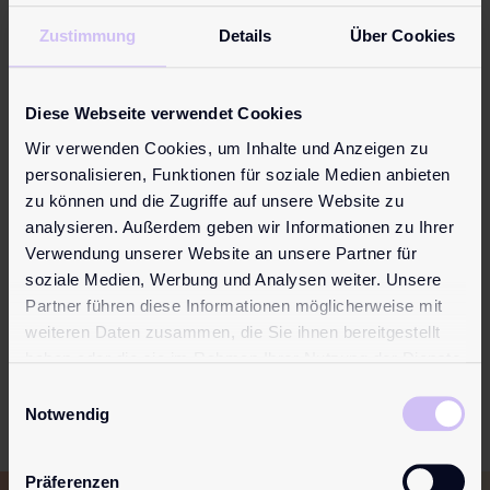
Zustimmung
Details
Über Cookies
Diese Webseite verwendet Cookies
Wir verwenden Cookies, um Inhalte und Anzeigen zu
personalisieren, Funktionen für soziale Medien anbieten
We-Vibe™ Clean Spray by pjur
zu können und die Zugriffe auf unsere Website zu
15,95
€
analysieren. Außerdem geben wir Informationen zu Ihrer
Entwickelt von pjur, für eine schonende, hygienische
Verwendung unserer Website an unsere Partner für
Reinigung von Erotikartikeln. Für alkoholempfindliche
soziale Medien, Werbung und Analysen weiter. Unsere
Materialien w…
Partner führen diese Informationen möglicherweise mit
weiteren Daten zusammen, die Sie ihnen bereitgestellt
Mehr erfahren
haben oder die sie im Rahmen Ihrer Nutzung der Dienste
gesammelt haben.
Einwilligungsauswahl
Notwendig
Präferenzen