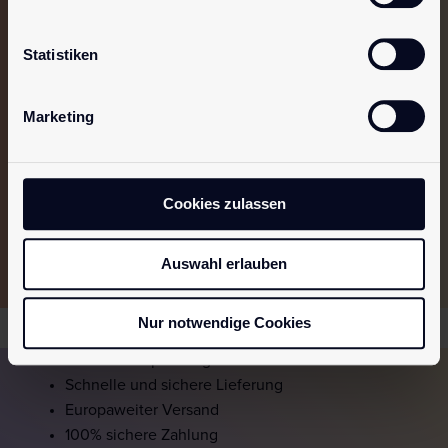
Du möchtest auf dem
Laufenden
Statistiken
bleiben?
Dann melde dich für unseren
Newsletter
an.
Marketing
Abonniere jetzt unseren Newsletter und
erhalte als Erster neue Inspirationen und
Angebote.
Cookies zulassen
Jetzt anmelden!
Auswahl erlauben
Nur notwendige Cookies
Diskrete Verpackung
Schnelle und sichere Lieferung
Europaweiter Versand
100% sichere Zahlung