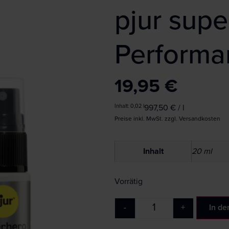
pjur sup
Performa
19,95
€
Inhalt: 0,02
l
997,50
€
/
l
Preise inkl. MwSt. zzgl. Versandkosten
Inhalt
20 ml
Vorrätig
In de
-
+