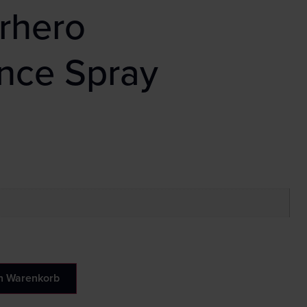
erhero
nce Spray
n Warenkorb