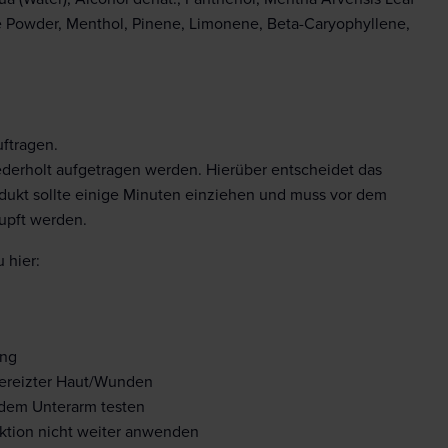
ce Powder, Menthol, Pinene, Limonene, Beta-Caryophyllene,
uftragen.
ederholt aufgetragen werden. Hierüber entscheidet das
dukt sollte einige Minuten einziehen und muss vor dem
upft werden.
 hier:
ung
gereizter Haut/Wunden
 dem Unterarm testen
aktion nicht weiter anwenden