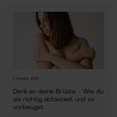
1. Oktober 2024
Denk an deine Brüste – Wie du
sie richtig abtastest und so
vorbeugst