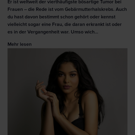
Er ist weltweit der vierthäufigste bösartige Tumor bei
Frauen – die Rede ist vom Gebärmutterhalskrebs. Auch
du hast davon bestimmt schon gehört oder kennst
vielleicht sogar eine Frau, die daran erkrankt ist oder
es in der Vergangenheit war. Umso wich...
Mehr lesen