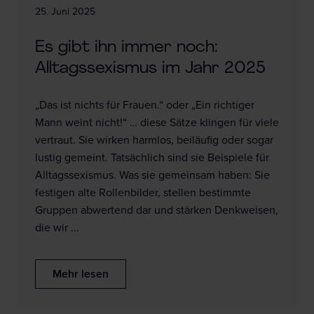
25. Juni 2025
Es gibt ihn immer noch:
Alltagssexismus im Jahr 2025
„Das ist nichts für Frauen.“ oder „Ein richtiger
Mann weint nicht!“ … diese Sätze klingen für viele
vertraut. Sie wirken harmlos, beiläufig oder sogar
lustig gemeint. Tatsächlich sind sie Beispiele für
Alltagssexismus. Was sie gemeinsam haben: Sie
festigen alte Rollenbilder, stellen bestimmte
Gruppen abwertend dar und stärken Denkweisen,
die wir ...
Mehr lesen