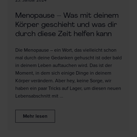
23. Januar 2024
Menopause – Was mit deinem
Körper geschieht und was dir
durch diese Zeit helfen kann
Die Menopause – ein Wort, das vielleicht schon
mal durch deine Gedanken gehuscht ist oder bald
in deinem Leben auftauchen wird. Das ist der
Moment, in dem sich einige Dinge in deinem
Körper verändern. Aber hey, keine Sorge, wir
haben ein paar Tricks auf Lager, um diesen neuen
Lebensabschnitt mit ...
Mehr lesen