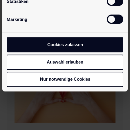
Statistiken
Frauen ab einem gewissen Alter betroffen,
sondern auch schon in jungen Jahren besteht ...
Marketing
Mehr lesen
Cookies zulassen
Auswahl erlauben
Nur notwendige Cookies