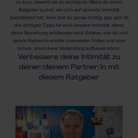
zu kurz, obwohl sie so wichtig ist. Wenn du einen
Ratgeber suchst, der sich auf sexuelle Intimität
spezialisiert hat, dann bist du genau richtig. pjur gibt dir
die richtigen Tipps für eine bessere Intimität, damit
deine Beziehung erfüllender wird. Erfahre, wie du und
dein/e Partner/in wieder zueinander finden und eine
tiefere, sinnlichere Verbindung aufbauen könnt.
Verbessere deine Intimität zu
deiner/deinem Partner/in mit
diesem Ratgeber