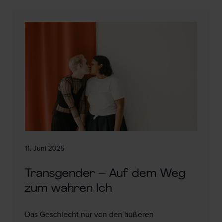
11. Juni 2025
Transgender – Auf dem Weg
zum wahren Ich
Das Geschlecht nur von den äußeren