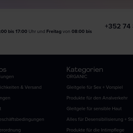
+352 74
:00 bis 17:00
Uhr und
F
reitag
von
08:00 bis
os
Kategorien
llungen
ORGANIC
ichkeiten & Versand
Gleitgele für Sex + Vorspiel
ungen
Produkte für den Analverkehr
t
Gleitgele für sensible Haut
eschäftsbedingungen
Alles für Desensibilisierung + S
erordnung
Produkte für die Intimpflege