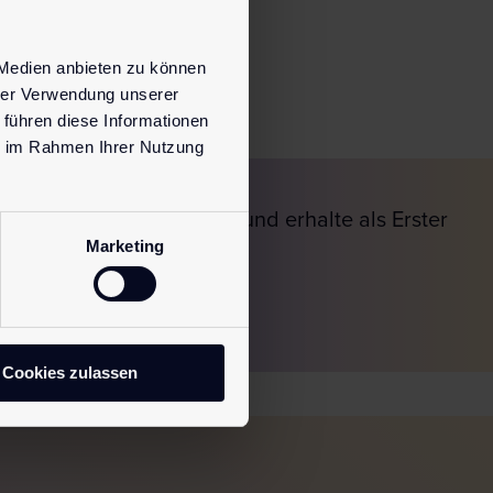
 Medien anbieten zu können
hrer Verwendung unserer
 führen diese Informationen
ie im Rahmen Ihrer Nutzung
jetzt unseren Newsletter und erhalte als Erster
Marketing
rationen und Angebote.
nmelden!
Cookies zulassen