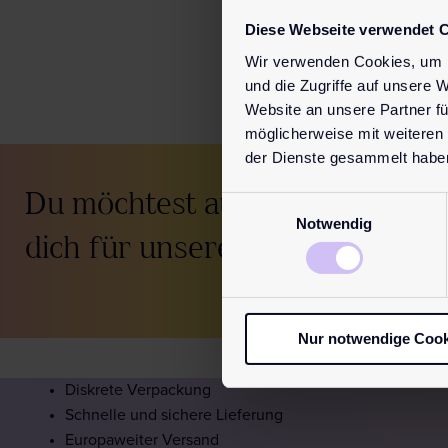
Diese Webseite verwendet 
Wir verwenden Cookies, um I
und die Zugriffe auf unsere 
Website an unsere Partner fü
möglicherweise mit weiteren
der Dienste gesammelt habe
Du möchtest auf dem
Laufende
Einwilligungsauswahl
Notwendig
dich für unseren
Newsletter
a
Nur notwendige Cook
Diskrete Verpackung
Schnelle und sichere Lieferung
Europaweiter Versand