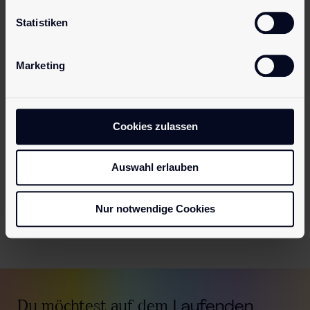
dliche
natürlichere
Statistiken
Materialien
Red…
w…
Marketing
Mehr erfahren
Mehr erfahren
Cookies zulassen
Zurück
1
2
Weiter
Auswahl erlauben
Nur notwendige Cookies
Du möchtest auf dem
Laufenden