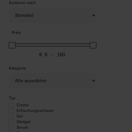
Sortieren nach
Sort Products
Preis
€
-
Minimum Price
Maximum Price
Kategorie
Typ
Creme
Erfrischungsschaum
Gel
Gleitgel
Serum