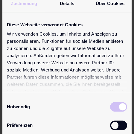
Zustimmung
Details
Über Cookies
Diese Webseite verwendet Cookies
We-Vibe™
pjur
Wir verwenden Cookies, um Inhalte und Anzeigen zu
Clean
superhero
personalisieren, Funktionen für soziale Medien anbieten
Spray by
Strong
zu können und die Zugriffe auf unsere Website zu
pjur
Spray
analysieren. Außerdem geben wir Informationen zu Ihrer
15,95
€
21,95
€
Verwendung unserer Website an unsere Partner für
soziale Medien, Werbung und Analysen weiter. Unsere
Entwickelt
Das
Partner führen diese Informationen möglicherweise mit
von pjur, für
Verzögerungs
weiteren Daten zusammen, die Sie ihnen bereitgestellt
eine
spray für den
haben oder die sie im Rahmen Ihrer Nutzung der Dienste
schonende,
Mann, mit
gesammelt haben.
Einwilligungsauswahl
hygienische
Extrakten aus
Notwendig
Reinigung von
Parakresse
Erotikartikeln.
und Ingwer;
Für
für eine noch
Präferenzen
alkoholempfin
stärkere und