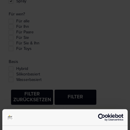
Spray
Für wen?
Für alle
Für Ihn
Für Paare
Für Sie
Für Sie & Ihn
Für Toys
Basis
Hybrid
Silikonbasiert
Wasserbasiert
FILTER
FILTER
ZURÜCKSETZEN