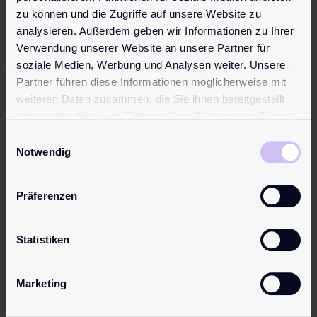
lange Gleitf…
Extraportion
zu können und die Zugriffe auf unsere Website zu
Gefühl und
analysieren. Außerdem geben wir Informationen zu Ihrer
Pflege. Perfe…
Mehr erfahren
Verwendung unserer Website an unsere Partner für
soziale Medien, Werbung und Analysen weiter. Unsere
Mehr erfahren
Partner führen diese Informationen möglicherweise mit
weiteren Daten zusammen, die Sie ihnen bereitgestellt
haben oder die sie im Rahmen Ihrer Nutzung der Dienste
gesammelt haben.
Einwilligungsauswahl
Notwendig
Präferenzen
pjur
pjur med
Statistiken
INFINITY
AFTER
silicone-
SHAVE
Marketing
based
spray
24,95
€
13,95
€