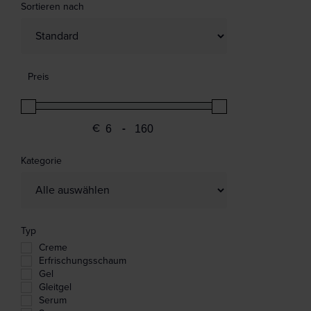
Sortieren nach
Sort Products
Preis
€
-
Minimum Price
Maximum Price
Kategorie
Typ
Creme
Erfrischungsschaum
Gel
Gleitgel
Serum