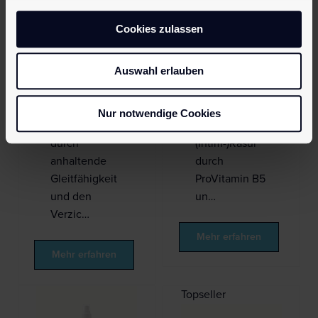
Genießen,
Das After
Cookies zulassen
Lust,
Shave für SIE
Sinnlichkeit.
und IHN –
Auswahl erlauben
Die
ohne Alkohol
silikonbasierte
und Parfüm.
Formulierung
Pflegt die
Nur notwendige Cookies
überzeugt
Haut nach der
durch
(Intim-)Rasur
anhaltende
durch
Gleitfähigkeit
ProVitamin B5
und den
un…
Verzic…
Mehr erfahren
Mehr erfahren
Topseller