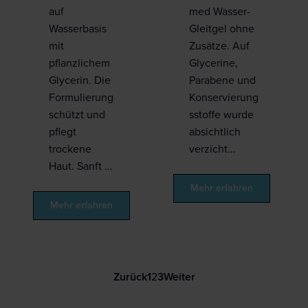
auf
med Wasser-
Wasserbasis
Gleitgel ohne
mit
Zusätze. Auf
pflanzlichem
Glycerine,
Glycerin. Die
Parabene und
Formulierung
Konservierung
schützt und
sstoffe wurde
pflegt
absichtlich
trockene
verzicht…
Haut. Sanft …
Mehr erfahren
Mehr erfahren
Zurück
1
2
3
Weiter