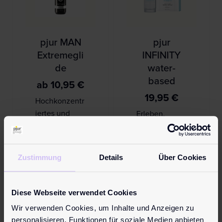
pjur MAN
pjur
Extremegli
INFINITY
de
water-
based
ab
10,95
€
19,95
€
Hochkonzentr
iertes und
Erleben,
reichhaltiges
Gefühl,
Silikon-
Abenteuer.
Gleitgel für
Die
Zustimmung
Details
Über Cookies
IHN. Schon
wasserbasiert
wenige
e
Tropfen
Formulierung
Diese Webseite verwendet Cookies
reichen für
gibt dem
Wir verwenden Cookies, um Inhalte und Anzeigen zu
eine extrem
Anwender die
personalisieren, Funktionen für soziale Medien anbieten