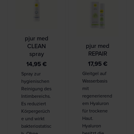
pjur med
pjur med
CLEAN
REPAIR
spray
17,95
€
14,95
€
Gleitgel auf
Spray zur
Wasserbasis
hygienischen
mit
Reinigung des
regenerierend
Intimbereichs.
em Hyaluron
Es reduziert
für trockene
Körpergerüch
Haut.
e und wirkt
Hyaluron
bakteriostatisc
besitzt die
h. Ohne