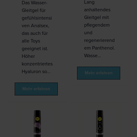
Lang
Das Wasser-
anhaltendes
Gleitgel für
Gleitgel mit
gefühlsintensi
pflegendem
ven Analsex,
und
das auch für
regenerierend
alle Toys
em Panthenol.
geeignet ist.
Wasse…
Höher
konzentriertes
Hyaluron so…
Mehr erfahren
Mehr erfahren