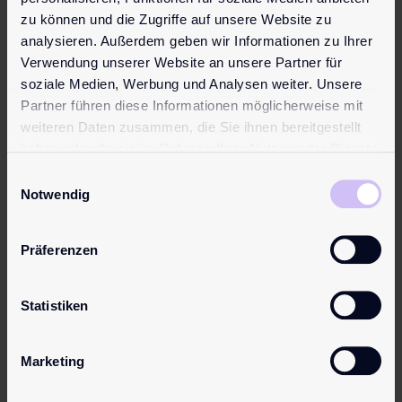
f…
zu können und die Zugriffe auf unsere Website zu
Mehr erfahren
analysieren. Außerdem geben wir Informationen zu Ihrer
Mehr erfahren
Verwendung unserer Website an unsere Partner für
soziale Medien, Werbung und Analysen weiter. Unsere
Partner führen diese Informationen möglicherweise mit
Topseller
weiteren Daten zusammen, die Sie ihnen bereitgestellt
haben oder die sie im Rahmen Ihrer Nutzung der Dienste
gesammelt haben.
Einwilligungsauswahl
Notwendig
Präferenzen
pjur
pjur
Microfiber
WOMAN
cloth
Statistiken
Nude
9,95
€
ab
7,95
€
pjur
Marketing
Keine
Mikrofasertuc