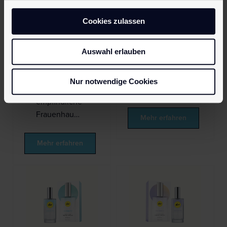
Konservierung
h – Dein
sstoffe,
Geschenk für
Cookies zulassen
Parabene oder
die Toy-Pflege
Glycerin:
Das pjur
Auswahl erlauben
unser Gleitgel
Mikrofasertuc
ohne Zusätze.
h ist die ideale
Speziell für
Wahl für die
Nur notwendige Cookies
die
sanfte und…
empfindliche
Frauenhau…
Mehr erfahren
Mehr erfahren