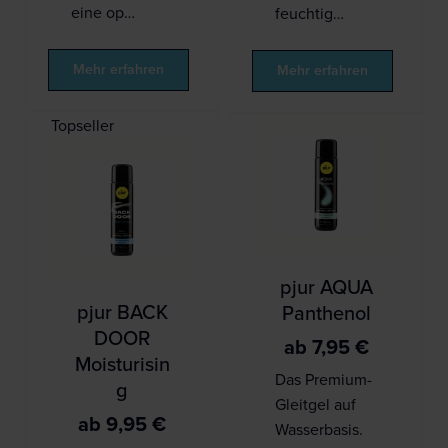
eine op…
feuchtig…
Mehr erfahren
Mehr erfahren
Topseller
pjur AQUA
pjur BACK
Panthenol
DOOR
ab
7,95
€
Moisturisin
Das Premium-
g
Gleitgel auf
ab
9,95
€
Wasserbasis.