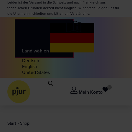
Leider ist der Versand in die Schweiz und nach Frankreich aus
technischen Gründen derzeit nicht möglich. Wir entschuldigen uns für
die Unannehmlichkeiten und bitten um Verständnis.
Land wählen
Deutsch
English
United States
0
Mein Konto
Start
»
Shop