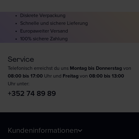
Diskrete Verpackung
Schnelle und sichere Lieferung
Europaweiter Versand
100% sichere Zahlung
Service
Telefonisch erreichst du uns
Montag bis Donnerstag
von
08:00 bis 17:00
Uhr und
F
reitag
von
08:00 bis 13:00
Uhr unter:
+352 74 89 89
Kundeninformationen