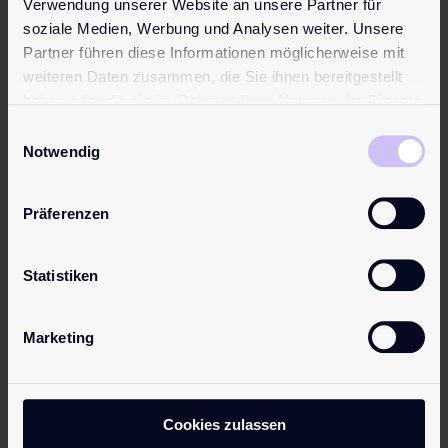
Verwendung unserer Website an unsere Partner für
soziale Medien, Werbung und Analysen weiter. Unsere
Topseller
Topseller
Partner führen diese Informationen möglicherweise mit
weiteren Daten zusammen, die Sie ihnen bereitgestellt
haben oder die sie im Rahmen Ihrer Nutzung der Dienste
gesammelt haben.
Einwilligungsauswahl
Notwendig
Präferenzen
pjur
pjur BASIC
ORIGINAL
Silicone
Statistiken
ab
9,95
€
ab
16,95
€
Das Original.
Ideales
Marketing
Unser
Einsteigerprod
Topseller und
ukt für alle,
eines der
die mal ein
meistgekaufte
Silikonprodukt
Cookies zulassen
n Silikon-
ausprobieren