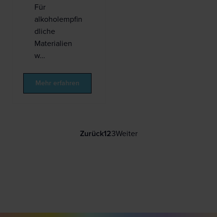
Für
alkoholempfin
dliche
Materialien
w…
Mehr erfahren
Zurück
1
2
3
Weiter