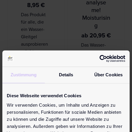
analyse
8,95
€
me!
Das Produkt
Moisturisin
für alle, die
g
ein Wasser-
ab
20,95
€
Gleitgel
ausprobieren
Das Wasser-
möchten.
Gleitgel für
Hochwertige
komfortablen
Qualität zum
Analsex, das
attraktiven
für alle Toys
Zustimmung
Details
Über Cookies
Probierpreis.
geeignet ist.
…
Das
Diese Webseite verwendet Cookies
enthaltene
Hyaluron sorgt
Wir verwenden Cookies, um Inhalte und Anzeigen zu
Mehr erfahren
für Feuchtig…
personalisieren, Funktionen für soziale Medien anbieten
zu können und die Zugriffe auf unsere Website zu
analysieren. Außerdem geben wir Informationen zu Ihrer
Mehr erfahren