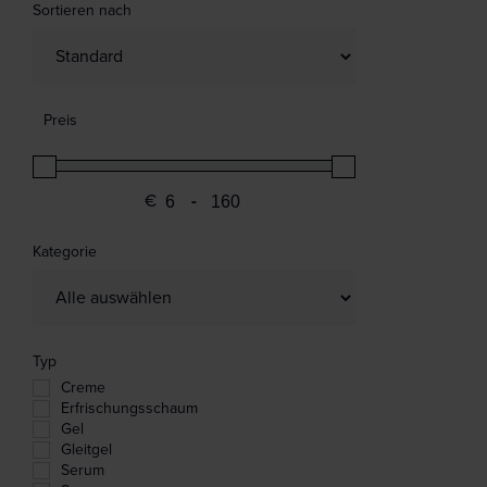
Sortieren nach
Sort Products
Preis
€
-
Minimum Price
Maximum Price
Kategorie
Typ
Creme
Erfrischungsschaum
Gel
Gleitgel
Serum