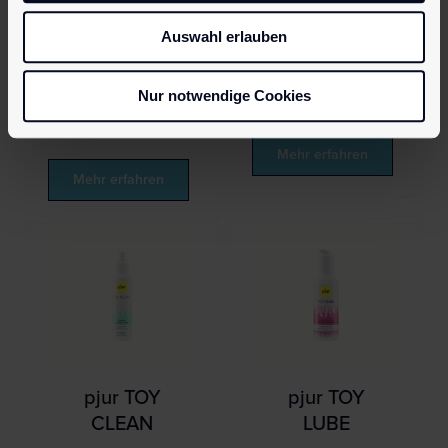
Gleitgele
möchten.
Auswahl erlauben
weltweit. Sehr
Hochwertige
ergiebig und
Silikonqualität
Nur notwendige Cookies
außergewöhnl
zum att…
ich…
Mehr erfahren
Mehr erfahren
pjur TOY
pjur TOY
CLEAN
LUBE