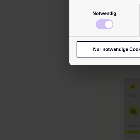
reduziert Körper
Einwilligungsauswahl
Notwendig
wirkt bakteriosta
Alkohol …
Mehr er
Nur notwendige Cook