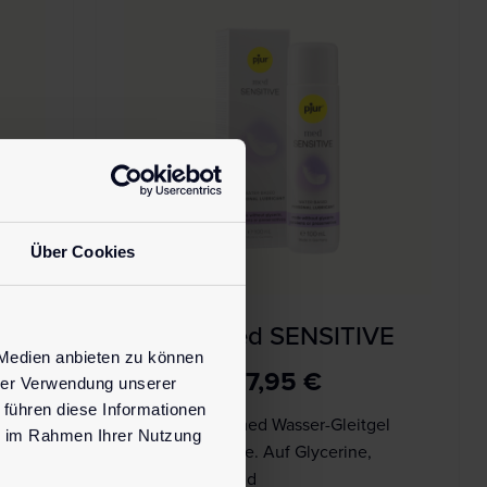
Über Cookies
L
pjur med SENSITIVE
 Medien anbieten zu können
17,95
€
hrer Verwendung unserer
 führen diese Informationen
Unser pjur med Wasser-Gleitgel
ie im Rahmen Ihrer Nutzung
ohne Zusätze. Auf Glycerine,
gt
Parabene und