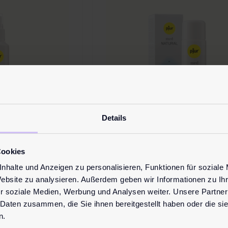
Details
Cookies
d CLEAN
pjur med NATURA
nhalte und Anzeigen zu personalisieren, Funktionen für soziale
ray
15,95
€
Website zu analysieren. Außerdem geben wir Informationen zu I
r soziale Medien, Werbung und Analysen weiter. Unsere Partner
95
€
Unser Gleitgel auf Wasserbasis
 Daten zusammen, die Sie ihnen bereitgestellt haben oder die s
mit pflanzlichem Glycerin. Die
ischen
n.
Formulierung schützt und pfle
timbereichs. Es