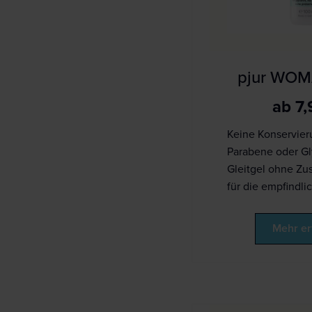
pjur WO
ab
7
Keine Konservier
Parabene oder Gl
Gleitgel ohne Zus
für die empfindl
Mehr er