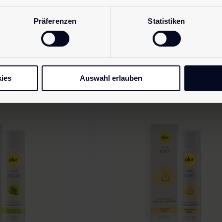
trockene Haut. Sanft …
gerüche und
Präferenzen
Statistiken
tisch. Ohne
Mehr erfahren
fahren
ies
Auswahl erlauben