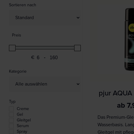
Sortieren nach
Sort Products
Preis
€
-
Minimum Price
Maximum Price
Kategorie
pjur AQUA
Typ
ab
7
Creme
Gel
Das Premium-Glei
Gleitgel
Wasserbasis. Lan
Serum
Spray
Gleitgel mit pfl