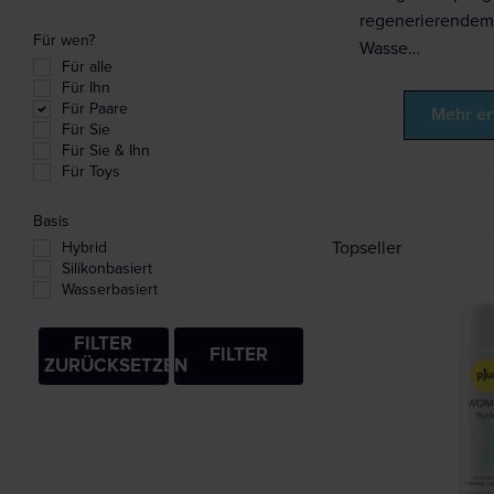
regenerierendem
Für wen?
Wasse…
Für alle
Für Ihn
Für Paare
Mehr er
Für Sie
Für Sie & Ihn
Für Toys
Basis
Topseller
Hybrid
Silikonbasiert
Wasserbasiert
FILTER
FILTER
ZURÜCKSETZEN