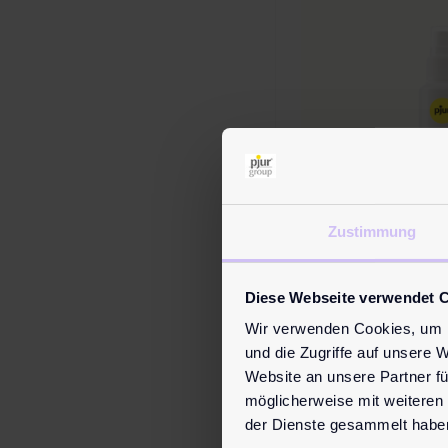
Zustimmung
Diese Webseite verwendet 
pjur me
Wir verwenden Cookies, um I
sp
und die Zugriffe auf unsere 
Website an unsere Partner fü
14,
möglicherweise mit weiteren
Spray zur hygien
der Dienste gesammelt habe
Reinigung des In