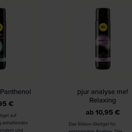
 Panthenol
pjur analyse me!
Relaxing
,95
€
ab
10,95
€
tgel auf
g anhaltendes
Das Silikon-Gleitgel für
egendem und
entspannten Analsex. Das