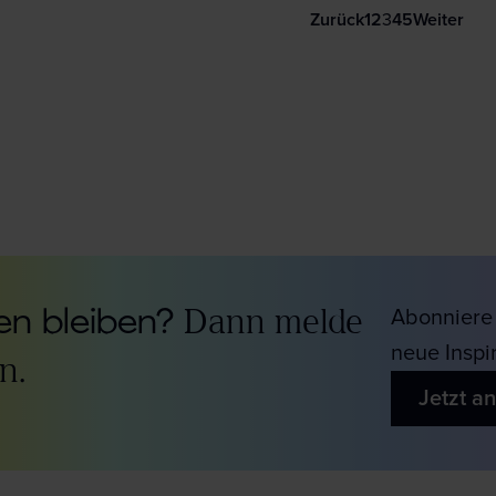
Zurück
1
2
3
4
5
Weiter
n bleiben?
Dann melde
Abonniere 
neue Inspi
n.
Jetzt a