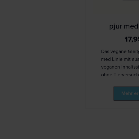
pjur me
17,
Das vegane Gleitg
med Linie mit aus
veganen Inhaltss
ohne Tierversuch
Mehr er