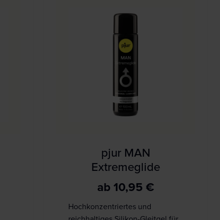
pjur MAN
Extremeglide
ab
10,95
€
Hochkonzentriertes und
reichhaltiges Silikon-Gleitgel für