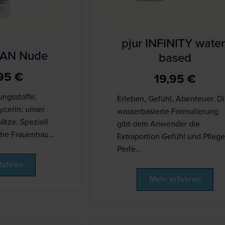
pjur INFINITY water
MAN Nude
based
,95
€
19,95
€
ungsstoffe,
Erleben, Gefühl, Abenteuer. D
ycerin: unser
wasserbasierte Formulierung
ätze. Speziell
gibt dem Anwender die
iche Frauenhau…
Extraportion Gefühl und Pflege
Perfe…
fahren
Mehr erfahren