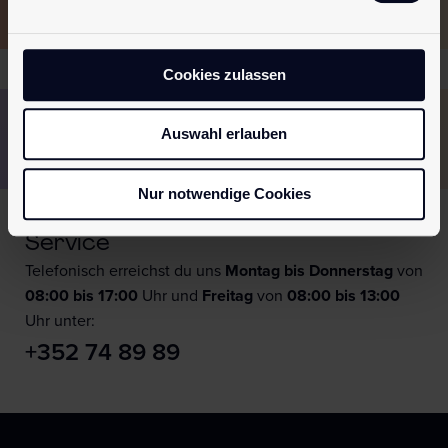
Cookies zulassen
Diskrete Verpackung
Schnelle und sichere Lieferung
Auswahl erlauben
Europaweiter Versand
100% sichere Zahlung
Nur notwendige Cookies
Service
Telefonisch erreichst du uns
Montag bis Donnerstag
von
08:00 bis 17:00
Uhr und
F
reitag
von
08:00 bis 13:00
Uhr unter:
+352 74 89 89