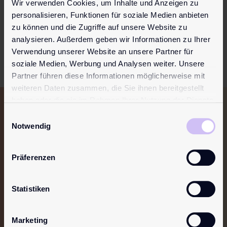
Wir verwenden Cookies, um Inhalte und Anzeigen zu
personalisieren, Funktionen für soziale Medien anbieten
zu können und die Zugriffe auf unsere Website zu
analysieren. Außerdem geben wir Informationen zu Ihrer
Verwendung unserer Website an unsere Partner für
soziale Medien, Werbung und Analysen weiter. Unsere
Partner führen diese Informationen möglicherweise mit
weiteren Daten zusammen, die Sie ihnen bereitgestellt
haben oder die sie im Rahmen Ihrer Nutzung der Dienste
gesammelt haben.
Du möchtest auf dem
Laufenden
Einwilligungsauswahl
Notwendig
bleiben?
Dann melde dich für unseren
Newsletter
an.
Präferenzen
Abonniere jetzt unseren Newsletter und
erhalte als Erster neue Inspirationen und
Statistiken
Angebote.
Jetzt anmelden!
Marketing