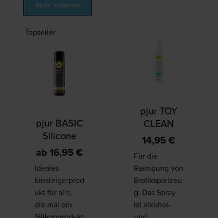
Mehr erfahren
Topseller
pjur TOY
pjur BASIC
CLEAN
Silicone
14,95
€
ab
16,95
€
Für die
Ideales
Reinigung von
Einsteigerprod
Erotikspielzeu
ukt für alle,
g. Das Spray
die mal ein
ist alkohol-
Silikonprodukt
und