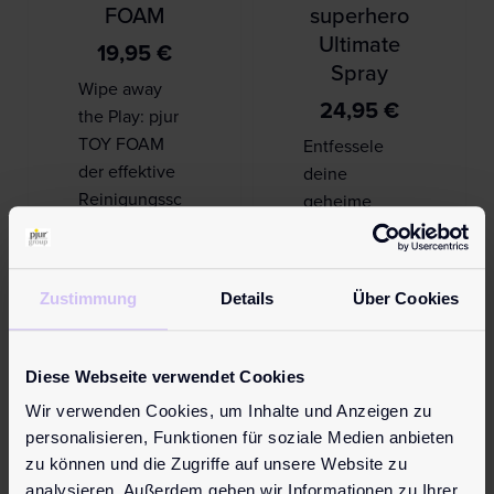
FOAM
superhero
Ultimate
19,95
€
Spray
Wipe away
24,95
€
the Play: pjur
TOY FOAM
Entfessele
der effektive
deine
Reinigungssc
geheime
haum für alle
Superkraft:
Sextoys.
pjur superhero
Schonend,
Ultimate Spray
Zustimmung
Details
Über Cookies
aber gründlich
reduziert die
– entfernt a…
Überempfindli
chkeit der
Diese Webseite verwendet Cookies
Haut und
Mehr erfahren
Wir verwenden Cookies, um Inhalte und Anzeigen zu
verlän…
personalisieren, Funktionen für soziale Medien anbieten
zu können und die Zugriffe auf unsere Website zu
Mehr erfahren
analysieren. Außerdem geben wir Informationen zu Ihrer