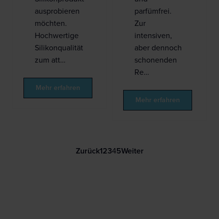
ausprobieren
parfümfrei.
möchten.
Zur
Hochwertige
intensiven,
Silikonqualität
aber dennoch
zum att…
schonenden
Re…
Mehr erfahren
Mehr erfahren
Zurück
1
2
3
4
5
Weiter