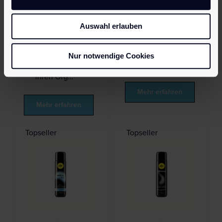
Frauen die
einer Flasche:
Möglichkeit,
pjur WOMAN
Auswahl erlauben
ihren
Lust Intense
Orgasmus
gibt Frauen
selbst zu
die
Nur notwendige Cookies
steuer…
Möglichkeit,
ihren Org…
Mehr erfahren
Mehr erfahren
Topseller
Topseller