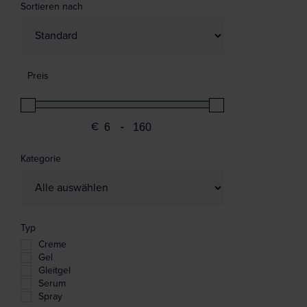
Sortieren nach
Sort Products
Preis
€
-
Minimum Price
Maximum Price
Kategorie
Typ
Creme
Gel
Gleitgel
Serum
Spray