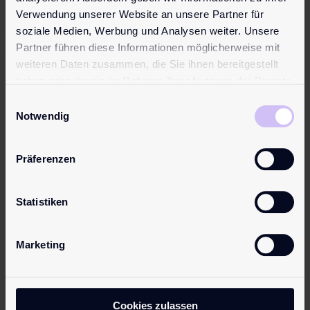
Verwendung unserer Website an unsere Partner für
soziale Medien, Werbung und Analysen weiter. Unsere
Partner führen diese Informationen möglicherweise mit
weiteren Daten zusammen, die Sie ihnen bereitgestellt
haben oder die sie im Rahmen Ihrer Nutzung der Dienste
gesammelt haben.
Einwilligungsauswahl
Notwendig
pjur
pjur
Präferenzen
WOMAN
WOMAN
Lust
Lust
Intense
Statistiken
21,95
€
24,95
€
Die klitorale
Stimulation in
Marketing
Die
einer Flasche:
intensivierte
pjur WOMAN
klitorale
Lust gibt
Stimulation in
Cookies zulassen