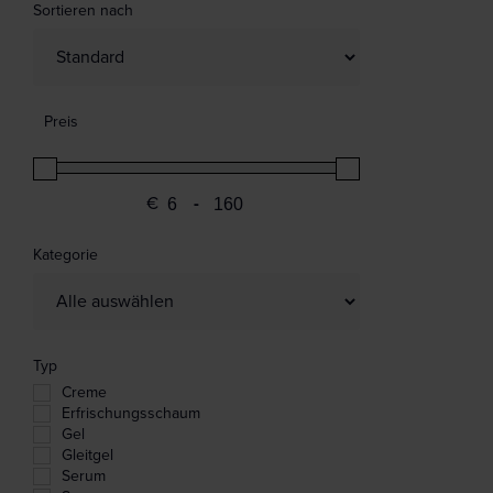
Sortieren nach
Sort Products
Preis
€
-
Minimum Price
Maximum Price
Kategorie
Typ
Creme
Erfrischungsschaum
Gel
Gleitgel
Serum