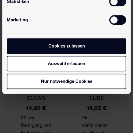
Statistiken
außergewöhnl
zum att…
ich…
Mehr erfahren
Marketing
Mehr erfahren
Cookies zulassen
Auswahl erlauben
Nur notwendige Cookies
pjur TOY
pjur TOY
CLEAN
LUBE
14,95
€
14,95
€
Für die
Die
Reinigung von
Kombination
Erotikspielzeu
aus Wasser