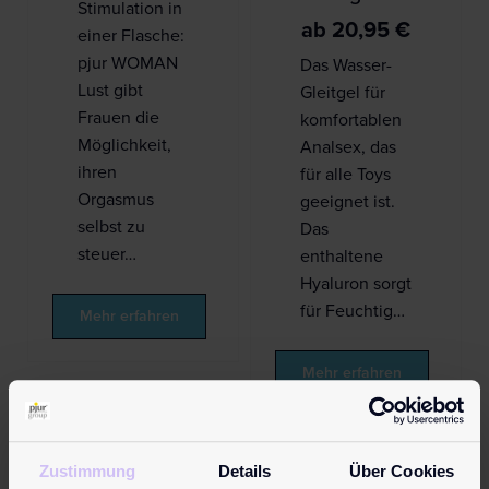
Stimulation in
ab
20,95
€
einer Flasche:
pjur WOMAN
Das Wasser-
Lust gibt
Gleitgel für
Frauen die
komfortablen
Möglichkeit,
Analsex, das
ihren
für alle Toys
Orgasmus
geeignet ist.
selbst zu
Das
steuer…
enthaltene
Hyaluron sorgt
für Feuchtig…
Mehr erfahren
Mehr erfahren
Topseller
Topseller
Zustimmung
Details
Über Cookies