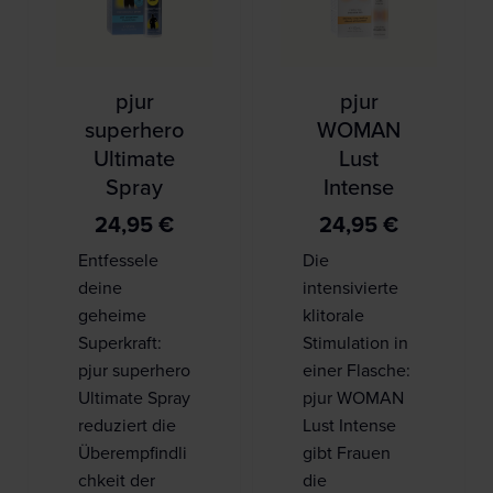
pjur
pjur
superhero
WOMAN
Ultimate
Lust
Spray
Intense
24,95
€
24,95
€
Entfessele
Die
deine
intensivierte
geheime
klitorale
Superkraft:
Stimulation in
pjur superhero
einer Flasche:
Ultimate Spray
pjur WOMAN
reduziert die
Lust Intense
Überempfindli
gibt Frauen
chkeit der
die