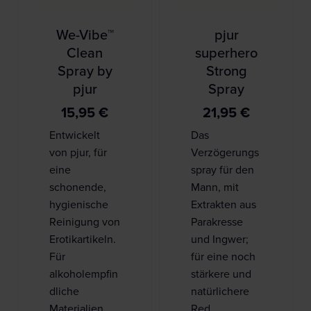
We-Vibe™
pjur
Clean
superhero
Spray by
Strong
pjur
Spray
15,95
€
21,95
€
Entwickelt
Das
von pjur, für
Verzögerungs
eine
spray für den
schonende,
Mann, mit
hygienische
Extrakten aus
Reinigung von
Parakresse
Erotikartikeln.
und Ingwer;
Für
für eine noch
alkoholempfin
stärkere und
dliche
natürlichere
Materialien
Red…