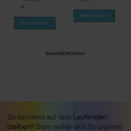
w…
Mehr erfahren
Mehr erfahren
Zurück
1
2
3
4
5
Weiter
Du möchtest auf dem
Laufenden
bleiben?
Dann melde dich für unseren