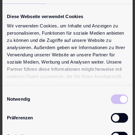
Diese Webseite verwendet Cookies
Wir verwenden Cookies, um Inhalte und Anzeigen zu
personalisieren, Funktionen für soziale Medien anbieten
zu können und die Zugriffe auf unsere Website zu
pjur
pjur BASIC
analysieren. Außerdem geben wir Informationen zu Ihrer
ORIGINAL
Silicone
Verwendung unserer Website an unsere Partner für
ab
9,95
€
ab
16,95
€
soziale Medien, Werbung und Analysen weiter. Unsere
Das Original.
Ideales
Partner führen diese Informationen möglicherweise mit
weiteren Daten zusammen, die Sie ihnen bereitgestellt
Unser
Einsteigerprod
haben oder die sie im Rahmen Ihrer Nutzung der Dienste
Topseller und
ukt für alle,
gesammelt haben.
eines der
die mal ein
Einwilligungsauswahl
Notwendig
meistgekaufte
Silikonprodukt
n Silikon-
ausprobieren
Gleitgele
möchten.
Präferenzen
weltweit. Sehr
Hochwertige
ergiebig und
Silikonqualität