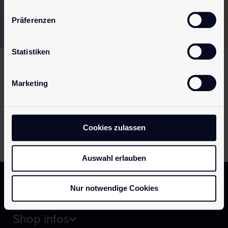
Discreet packaging
Fast & safe delivery
Präferenzen
European shipping
100% secure payment
Statistiken
Service
Marketing
You can get support from
Monday to Thursday
from
08:00 to 17:00
and on
Friday
from
08:00 to 13:00
at the
following phone number:
Cookies zulassen
+352 74 89 89
Auswahl erlauben
Nur notwendige Cookies
Customer info
Shop infos