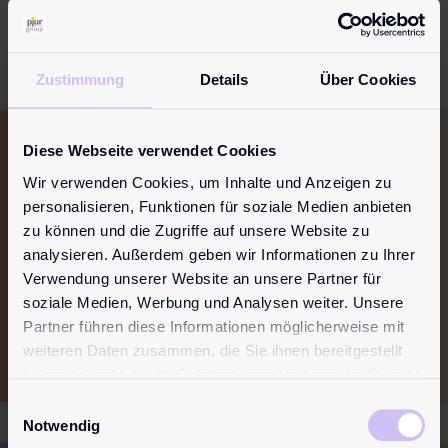
Zustimmung
Details
Über Cookies
Diese Webseite verwendet Cookies
Want to stay
up to date?
Join our
Wir verwenden Cookies, um Inhalte und Anzeigen zu
newsletter!
personalisieren, Funktionen für soziale Medien anbieten
zu können und die Zugriffe auf unsere Website zu
Simply subscribe to our newsletter now and
analysieren. Außerdem geben wir Informationen zu Ihrer
you’ll always be the first to receive news,
Verwendung unserer Website an unsere Partner für
inspirations and offers.
soziale Medien, Werbung und Analysen weiter. Unsere
Partner führen diese Informationen möglicherweise mit
Sign up now!
weiteren Daten zusammen, die Sie ihnen bereitgestellt
haben oder die sie im Rahmen Ihrer Nutzung der Dienste
gesammelt haben.
Einwilligungsauswahl
Notwendig