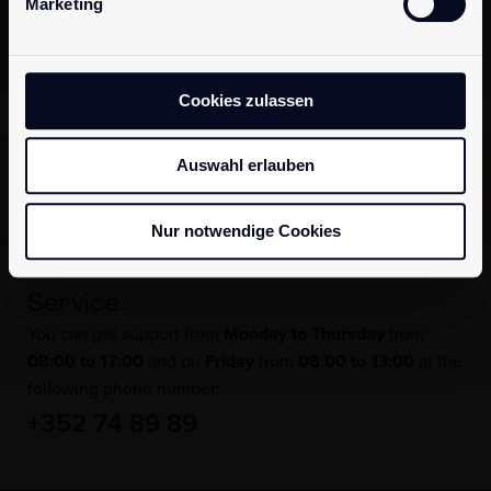
Marketing
Sign up now!
Cookies zulassen
Discreet packaging
Auswahl erlauben
Fast & safe delivery
European shipping
100% secure payment
Nur notwendige Cookies
Service
You can get support from
Monday to Thursday
from
08:00 to 17:00
and on
Friday
from
08:00 to 13:00
at the
following phone number:
+352 74 89 89