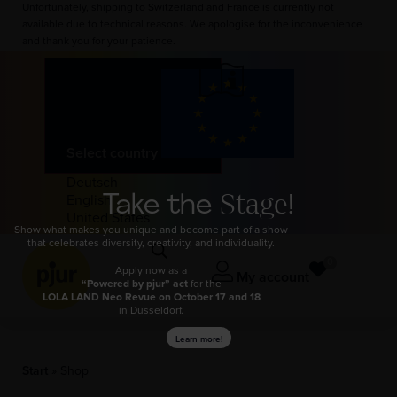
Unfortunately, shipping to Switzerland and France is currently not
available due to technical reasons. We apologise for the inconvenience
and thank you for your patience.
Select country
Deutsch
Take the
Stage!
English
United States
Show what makes you unique and become part of a show
that celebrates diversity, creativity, and individuality.
0
Apply now as a
My account
“Powered by pjur” act
for the
LOLA LAND Neo Revue
on October 17 and 18
in Düsseldorf.
Learn more!
Start
»
Shop