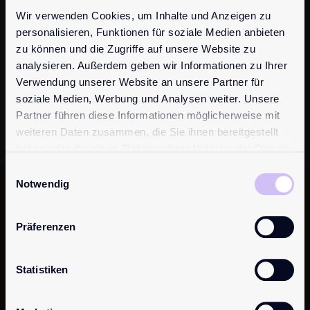
Wir verwenden Cookies, um Inhalte und Anzeigen zu
It seems we can’t find what you’re looking for.
personalisieren, Funktionen für soziale Medien anbieten
zu können und die Zugriffe auf unsere Website zu
analysieren. Außerdem geben wir Informationen zu Ihrer
Verwendung unserer Website an unsere Partner für
soziale Medien, Werbung und Analysen weiter. Unsere
Partner führen diese Informationen möglicherweise mit
weiteren Daten zusammen, die Sie ihnen bereitgestellt
haben oder die sie im Rahmen Ihrer Nutzung der Dienste
gesammelt haben.
Einwilligungsauswahl
Notwendig
Want to stay
up to date?
Join our
newsletter!
Präferenzen
Simply subscribe to our newsletter now and
Statistiken
you’ll always be the first to receive news,
inspirations and offers.