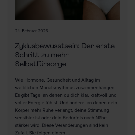
24. Februar 2026
Zyklusbewusstsein: Der erste
Schritt zu mehr
Selbstfürsorge
Wie Hormone, Gesundheit und Alltag im
weiblichen Monatsrhythmus zusammenhängen
Es gibt Tage, an denen du dich klar, kraftvoll und
voller Energie fühlst. Und andere, an denen dein
Körper mehr Ruhe verlangt, deine Stimmung
sensibler ist oder dein Bedürfnis nach Nähe
stärker wird. Diese Veränderungen sind kein
Zufall. Sie folgen einem ...