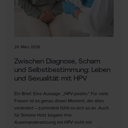
24. März 2026
Zwischen Diagnose, Scham
und Selbstbestimmung: Leben
und Sexualität mit HPV
Ein Brief. Eine Aussage. „HPV-positiv.“ Für viele
Frauen ist es genau dieser Moment, der alles
verändert – zumindest fühlt es sich so an. Auch
für Simone Hotz begann ihre
Auseinandersetzung mit HPV nicht mit