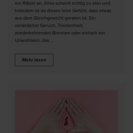
ein Rätsel an. Alles scheint richtig zu sein und
trotzdem ist da dieses leise Gefühl, dass etwas
aus dem Gleichgewicht geraten ist. Ein
veränderter Geruch, Trockenheit,
wiederkehrendes Brennen oder einfach ein
Unwohlsein, das ...
Mehr lesen