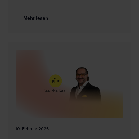
Mehr lesen
10. Februar 2026