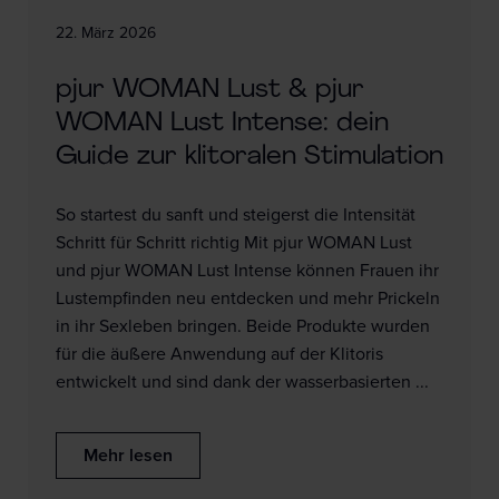
22. März 2026
pjur WOMAN Lust & pjur
WOMAN Lust Intense: dein
Guide zur klitoralen Stimulation
So startest du sanft und steigerst die Intensität
Schritt für Schritt richtig Mit pjur WOMAN Lust
und pjur WOMAN Lust Intense können Frauen ihr
Lustempfinden neu entdecken und mehr Prickeln
in ihr Sexleben bringen. Beide Produkte wurden
für die äußere Anwendung auf der Klitoris
entwickelt und sind dank der wasserbasierten ...
Mehr lesen