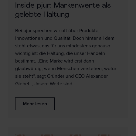
Inside pjur: Markenwerte als
gelebte Haltung
Bei pjur sprechen wir oft über Produkte,
Innovationen und Qualität. Doch hinter all dem
steht etwas, das für uns mindestens genauso
wichtig ist: die Haltung, die unser Handeln
bestimmt. „Eine Marke wird erst dann
glaubwürdig, wenn Menschen verstehen, wofür
sie steht“, sagt Gründer und CEO Alexander
Giebel. „Unsere Werte sind ...
Mehr lesen