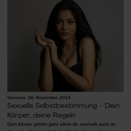
Vanessa, 26. November 2024
Sexuelle Selbstbestimmung – Dein
Körper, deine Regeln
Dein Körper gehört ganz allein dir, weshalb auch du