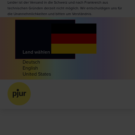
Leider ist der Versand in die Schweiz und nach Frankreich aus
technischen Gründen derzeit nicht möglich. Wir entschuldigen uns für
die Unannehmlichkeiten und bitten um Verständnis.
Land wählen
Deutsch
English
United States