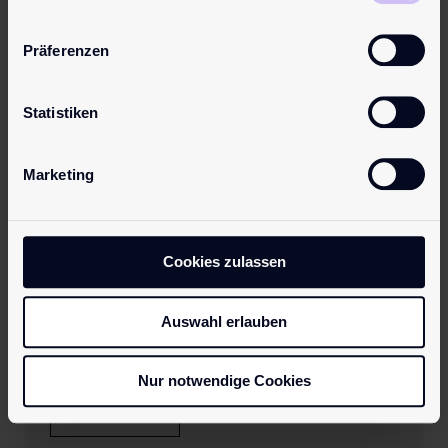
Hinter dem Abo: Ein Gespräch
Präferenzen
mit Michael & Tim Overdick
über Nähe, Sichtbarkeit und
Statistiken
OnlyFans
Marketing
Was ist OnlyFans eigentlich? Zwischen Social
Media und Paywall Kaum eine Plattform hat in
den letzten Jahren für so viel Diskussion gesorgt
wie OnlyFans. In den Schlagzeilen wird sie oft
Cookies zulassen
reduziert auf nackte Haut und schnelle
Einnahmen, doch dahinter steckt mehr: ein völlig
Auswahl erlauben
neues Modell für digitale Intimität. Während
Instagram ...
Nur notwendige Cookies
Mehr lesen