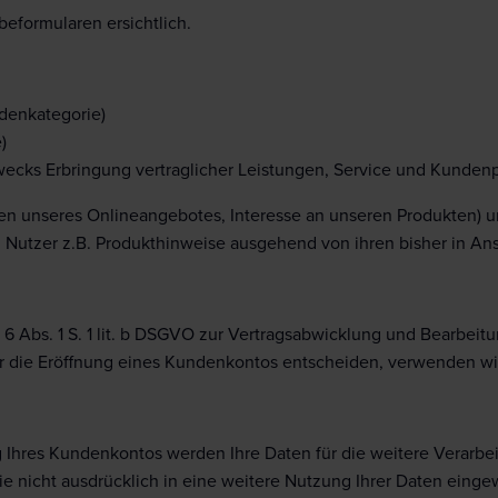
eformularen ersichtlich.
ndenkategorie)
)
ecks Erbringung vertraglicher Leistungen, Service und Kunden
en unseres Onlineangebotes, Interesse an unseren Produkten) un
en Nutzer z.B. Produkthinweise ausgehend von ihren bisher in
 Abs. 1 S. 1 lit. b DSGVO zur Vertragsabwicklung und Bearbeitun
ich für die Eröffnung eines Kundenkontos entscheiden, verwenden
 Ihres Kundenkontos werden Ihre Daten für die weitere Verarbe
ie nicht ausdrücklich in eine weitere Nutzung Ihrer Daten einge