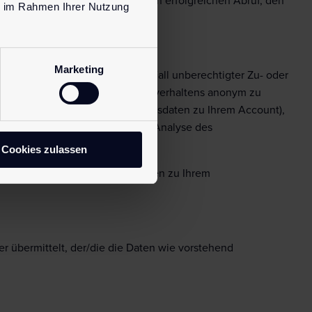
enmenge, die Meldung über einen erfolgreichen Abruf, den
ie im Rahmen Ihrer Nutzung
ragenden Provider.
Marketing
Website, insbesondere für den Fall unberechtigter Zu- oder
 Nutzerinteressen und des Nutzerverhaltens anonym zu
ngebotes eingeben (z.B. Zugangsdaten zu Ihrem Account),
 von Nutzerinteressen sowie die Analyse des
DSGVO.
Cookies zulassen
ersprechen. Weitere Informationen zu Ihrem
 übermittelt, der/die die Daten wie vorstehend