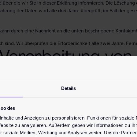
 über die wir Sie in dieser Erklärung informieren. Die Löschung
wahrung der Daten wird alle drei Jahre überprüft; im Fall der ges
kann durch eine Nachricht an die unten beschriebene Kontaktmö
h sind. Wir überprüfen die Erforderlichkeit alle zwei Jahre. Fern
 Verarbeitung von
site
Details
chfolgenden Besuch der Unterseiten übermittelt Ihr Internet-B
Cookies
ner Protokolldatei (sog. Server-Logfiles) vorübergehend auf de
nhalte und Anzeigen zu personalisieren, Funktionen für soziale
Website zu analysieren. Außerdem geben wir Informationen zu I
r soziale Medien, Werbung und Analysen weiter. Unsere Partner