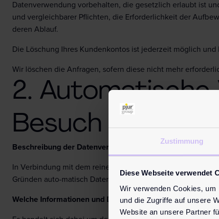
Datenverwendung vorbehalten, die gesetzlich erlaubt ist und
und vergleichbarer Pflichten, die Erforderlichkeit der Aufbe
deren Ablauf.
Die Löschung Ihres Kundenkontos ist jederzeit möglich und 
Wir löschen die Anfragen, sofern diese nicht mehr erforderlic
2. Automatische
Besuch der Web
Zustimmung
Beschreibung der Datenverarbeitung:
In Verbindung mit dem reinen Aufruf der Website und dem na
Diese Webseite verwendet 
Gründen auto-matisch Daten an unseren Webserver, die in ei
Wir verwenden Cookies, um I
Welche Informationen und Daten werden verarbeitet:
und die Zugriffe auf unsere 
Website an unsere Partner fü