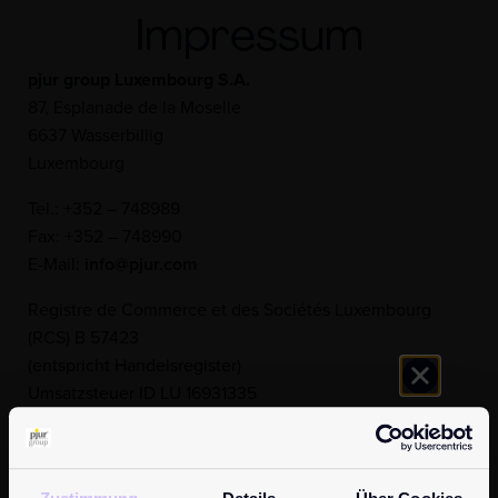
Impressum
pjur group Luxembourg S.A.
87, Esplanade de la Moselle
6637 Wasserbillig
Luxembourg
Tel.: +352 – 748989
Fax: +352 – 748990
E-Mail:
info@pjur.com
Registre de Commerce et des Sociétés Luxembourg
(RCS) B 57423
(entspricht Handelsregister)
Umsatzsteuer ID LU 16931335
Verwaltungsrat:
Alexander Giebel
Vorsitzende des Verwaltungsrates:
Alexander Giebel