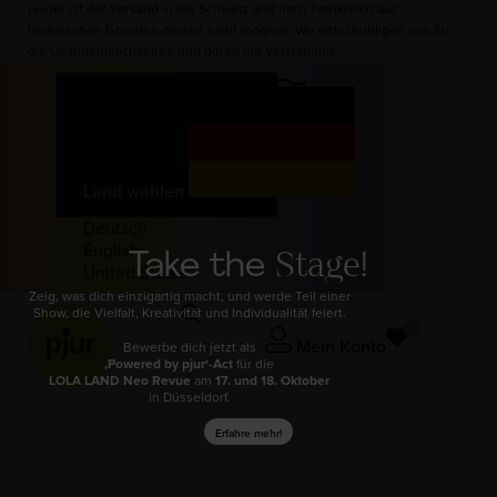
Leider ist der Versand in die Schweiz und nach Frankreich aus
technischen Gründen derzeit nicht möglich. Wir entschuldigen uns für
die Unannehmlichkeiten und bitten um Verständnis.
Land wählen
Deutsch
English
Take the
Stage!
United States
Zeig, was dich einzigartig macht, und werde Teil einer
Show, die Vielfalt, Kreativität und Individualität feiert.
0
Mein Konto
Bewerbe dich jetzt als
‚Powered by pjur‘-Act
für die
LOLA LAND Neo Revue
am
17. und 18. Oktober
in Düsseldorf.
Erfahre mehr!