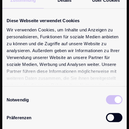
Zustimmung
Details
Über Cookies
Die Mehrwertsteuer-Identifizierungsnummer der pjur
group Luxembourg S.A., 6637 Wasserbillig/Luxembourg,
(gemäß Artikel 22 (1) der Sechsten Richtlinie
Diese Webseite verwendet Cookies
77/388/EWG vom 17. Mai 1977 zur Harmonisierung der
Wir verwenden Cookies, um Inhalte und Anzeigen zu
Rechtsvorschriften der Mitgliedstaaten der Europäischen
personalisieren, Funktionen für soziale Medien anbieten
Gemeinschaft über die Umsatzsteuer) lautet LU
zu können und die Zugriffe auf unsere Website zu
16931335.
analysieren. Außerdem geben wir Informationen zu Ihrer
Verwendung unserer Website an unsere Partner für
pjur group Luxembourg S.A., 87, Esplanade de la
soziale Medien, Werbung und Analysen weiter. Unsere
Moselle, 6637 Wasserbillig, Luxembourg. Alle Rechte
Partner führen diese Informationen möglicherweise mit
vorbehalten.
weiteren Daten zusammen, die Sie ihnen bereitgestellt
haben oder die sie im Rahmen Ihrer Nutzung der Dienste
gesammelt haben.
Einwilligungsauswahl
Notwendig
Präferenzen
Du möchtest auf dem
Laufenden