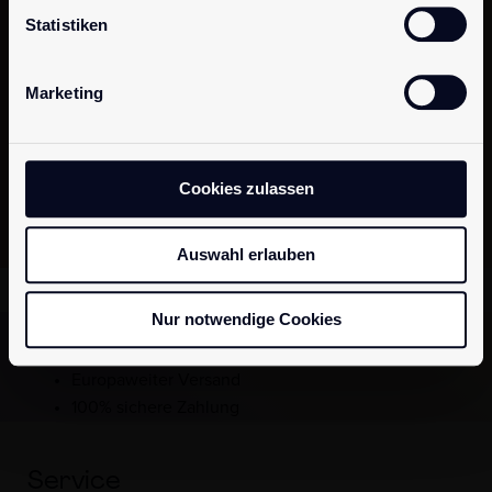
bleiben?
Dann melde dich für unseren
Statistiken
Newsletter
an.
Abonniere jetzt unseren Newsletter und
Marketing
erhalte als Erster neue Inspirationen und
Angebote.
Cookies zulassen
Jetzt anmelden!
Auswahl erlauben
Nur notwendige Cookies
Diskrete Verpackung
Schnelle und sichere Lieferung
Europaweiter Versand
100% sichere Zahlung
Service