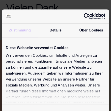
Vielen Dank.
Zustimmung
Details
Über Cookies
Diese Webseite verwendet Cookies
Du möchtest auf dem
Laufenden
Wir verwenden Cookies, um Inhalte und Anzeigen zu
bleiben?
Dann melde dich für unseren
personalisieren, Funktionen für soziale Medien anbieten
zu können und die Zugriffe auf unsere Website zu
Newsletter
an.
analysieren. Außerdem geben wir Informationen zu Ihrer
Abonniere jetzt unseren Newsletter und
Verwendung unserer Website an unsere Partner für
soziale Medien, Werbung und Analysen weiter. Unsere
erhalte als Erster neue Inspirationen und
Partner führen diese Informationen möglicherweise mit
Angebote.
weiteren Daten zusammen, die Sie ihnen bereitgestellt
haben oder die sie im Rahmen Ihrer Nutzung der Dienste
Jetzt anmelden!
gesammelt haben.
Einwilligungsauswahl