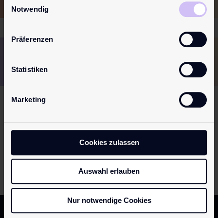
Notwendig
Präferenzen
Diskrete Verpackung
Schnelle und sichere Lieferung
Europaweiter Versand
Statistiken
100% sichere Zahlung
Marketing
Service
Telefonisch erreichst du uns
Montag bis Donnerstag
von
08:00 bis 17:00
Uhr und
F
reitag
von
08:00 bis 13:00
Cookies zulassen
Uhr unter:
+352 74 89 89
Auswahl erlauben
Nur notwendige Cookies