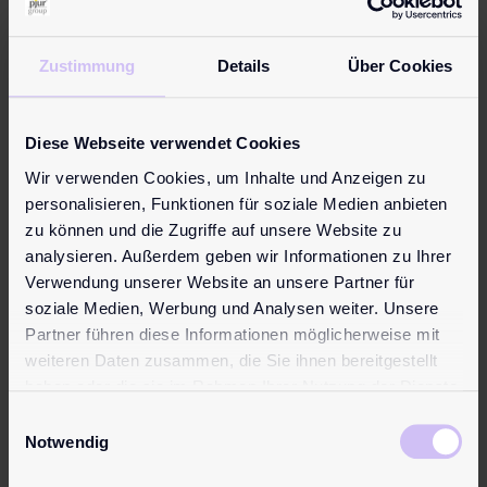
Zustimmung
Details
Über Cookies
Wenn die Verbundenheit stimmt, wird der
Handjob besonders intensiv
Diese Webseite verwendet Cookies
Vorteile: Wie der Handjob
Wir verwenden Cookies, um Inhalte und Anzeigen zu
personalisieren, Funktionen für soziale Medien anbieten
die Verbundenheit in der
zu können und die Zugriffe auf unsere Website zu
Beziehung stärken kann
analysieren. Außerdem geben wir Informationen zu Ihrer
Verwendung unserer Website an unsere Partner für
In einer Beziehung geht es um weit mehr als nur
soziale Medien, Werbung und Analysen weiter. Unsere
physische Lust. Es geht um emotionale Verbundenheit
Partner führen diese Informationen möglicherweise mit
und Intimität auf einer tieferen Ebene.
Intime Momente
weiteren Daten zusammen, die Sie ihnen bereitgestellt
wie der Handjob können mit einem besonderen
haben oder die sie im Rahmen Ihrer Nutzung der Dienste
Orgasmus die Bindung zwischen den Partnern
gesammelt haben.
Einwilligungsauswahl
vertiefen.
Notwendig
Wenn du deinem Partner diese Art der Aufmerksamkeit