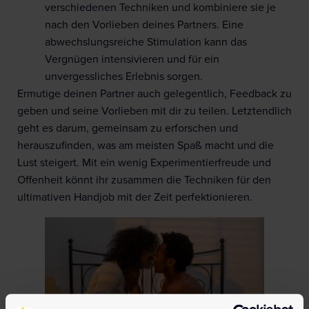
verschiedenen Techniken und kombiniere sie je
nach den Vorlieben deines Partners. Eine
abwechslungsreiche Stimulation kann das
Vergnügen intensivieren und für ein
unvergessliches Erlebnis sorgen.
Ermutige deinen Partner auch gelegentlich, Feedback zu
geben und seine Vorlieben mit dir zu teilen. Letztendlich
geht es darum, gemeinsam zu erforschen und
herauszufinden, was am meisten Spaß macht und die
Lust steigert. Mit ein wenig Experimentierfreude und
Offenheit könnt ihr zusammen die Techniken für den
ultimativen Handjob mit der Zeit perfektionieren.