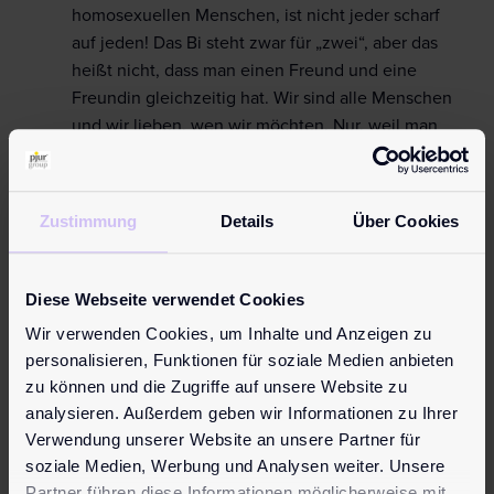
homosexuellen Menschen, ist nicht jeder scharf
auf jeden! Das Bi steht zwar für „zwei“, aber das
heißt nicht, dass man einen Freund und eine
Freundin gleichzeitig hat. Wir sind alle Menschen
und wir lieben, wen wir möchten. Nur, weil man
sich selber als bisexuell definiert, heißt das eben
nicht, dass man immer jede Frau und jeden Mann
toll findet. Es gibt nicht nur eine Seite der Macht“.
Zustimmung
Details
Über Cookies
Nicht JEDER ist für Bisexuelle attraktiv.
„Bleib aber bitte bei Bi, jetzt nicht noch
Pansexuell werden“
Diese Webseite verwendet Cookies
Labels wie Schwul, Bi, Pan und Trans, wie sie ja
Wir verwenden Cookies, um Inhalte und Anzeigen zu
bekanntlich in
LGBTQIA+
stecken, haben natürlich
personalisieren, Funktionen für soziale Medien anbieten
auch immer Vor- und Nachteile. Natürlich ist es
zu können und die Zugriffe auf unsere Website zu
wunderbar eine Community zu haben und dass vor
analysieren. Außerdem geben wir Informationen zu Ihrer
allem die
LGBTQIA+
Community wächst und
Verwendung unserer Website an unsere Partner für
unterstützt wird ist wichtig. Aber nur, weil man sich
soziale Medien, Werbung und Analysen weiter. Unsere
innerhalb dieser Community identifiziert und
Partner führen diese Informationen möglicherweise mit