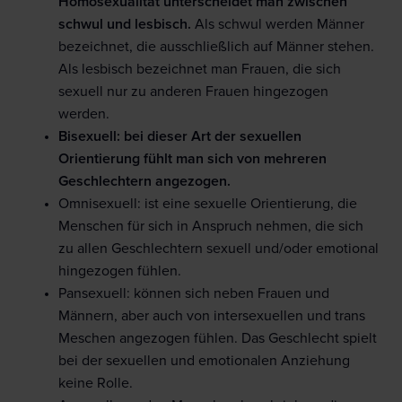
Homosexualität unterscheidet man zwischen
schwul und lesbisch.
Als schwul werden Männer
bezeichnet, die ausschließlich auf Männer stehen.
Als lesbisch bezeichnet man Frauen, die sich
sexuell nur zu anderen Frauen hingezogen
werden.
Bisexuell: bei dieser Art der sexuellen
Orientierung fühlt man sich von mehreren
Geschlechtern angezogen.
Omnisexuell: ist eine sexuelle Orientierung, die
Menschen für sich in Anspruch nehmen, die sich
zu allen Geschlechtern sexuell und/oder emotional
hingezogen fühlen.
Pansexuell: können sich neben Frauen und
Männern, aber auch von intersexuellen und trans
Meschen angezogen fühlen. Das Geschlecht spielt
bei der sexuellen und emotionalen Anziehung
keine Rolle.