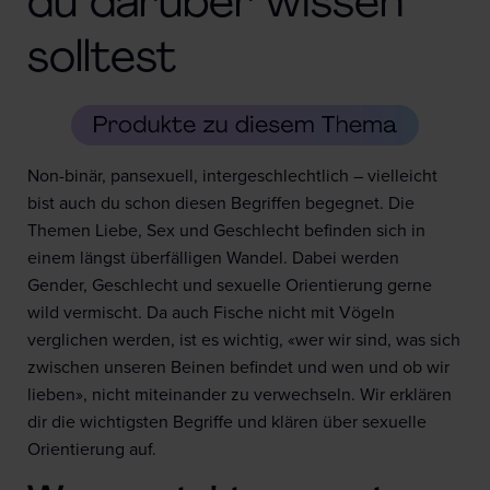
du darüber wissen
solltest
Non-binär, pansexuell, intergeschlechtlich – vielleicht
bist auch du schon diesen Begriffen begegnet. Die
Themen Liebe, Sex und Geschlecht befinden sich in
einem längst überfälligen Wandel. Dabei werden
Gender, Geschlecht und sexuelle Orientierung gerne
wild vermischt. Da auch Fische nicht mit Vögeln
verglichen werden, ist es wichtig, «wer wir sind, was sich
zwischen unseren Beinen befindet und wen und ob wir
lieben», nicht miteinander zu verwechseln. Wir erklären
dir die wichtigsten Begriffe und klären über sexuelle
Orientierung auf.