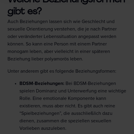
Welche Beziehungsformen
gibt es?
Auch Beziehungen lassen sich wie Geschlecht und
sexuelle Orientierung verstehen, die je nach Partner
oder veränderter Lebenssituation angepasst werden
können. So kann eine Person mit einem Partner
monogam leben, aber vielleicht in einer späteren
Beziehung lieber polyamorös leben.
Unter anderem gibt es folgende Beziehungsformen:
BDSM-Beziehungen:
Bei BDSM-Beziehungen
spielen Dominanz und Unterwerfung eine wichtige
Rolle. Eine emotionale Komponente kann
existieren, muss aber nicht. Es gibt auch reine
“Spielbeziehungen”, die ausschließlich dazu
dienen, zusammen die speziellen sexuellen
Vorlieben auszuleben.