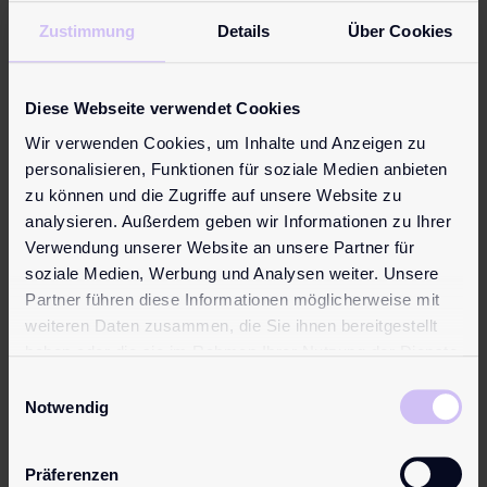
Zustimmung
Details
Über Cookies
Diese Webseite verwendet Cookies
Wir verwenden Cookies, um Inhalte und Anzeigen zu
personalisieren, Funktionen für soziale Medien anbieten
zu können und die Zugriffe auf unsere Website zu
analysieren. Außerdem geben wir Informationen zu Ihrer
Verwendung unserer Website an unsere Partner für
soziale Medien, Werbung und Analysen weiter. Unsere
Partner führen diese Informationen möglicherweise mit
weiteren Daten zusammen, die Sie ihnen bereitgestellt
haben oder die sie im Rahmen Ihrer Nutzung der Dienste
gesammelt haben.
Einwilligungsauswahl
Notwendig
Präferenzen