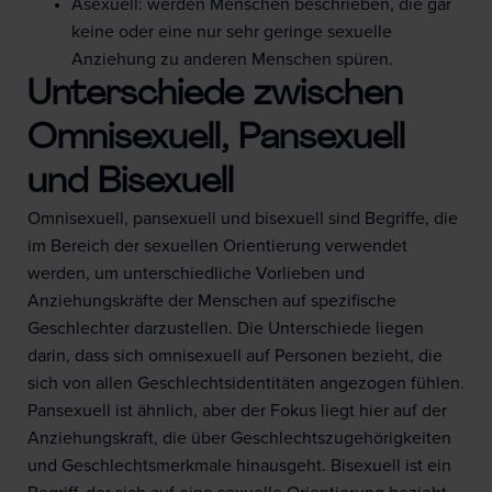
Asexuell: werden Menschen beschrieben, die gar
keine oder eine nur sehr geringe sexuelle
Anziehung zu anderen Menschen spüren.
Unterschiede zwischen
Omnisexuell, Pansexuell
und Bisexuell
Omnisexuell, pansexuell und bisexuell sind Begriffe, die
im Bereich der sexuellen Orientierung verwendet
werden, um unterschiedliche Vorlieben und
Anziehungskräfte der Menschen auf spezifische
Geschlechter darzustellen. Die Unterschiede liegen
darin, dass sich omnisexuell auf Personen bezieht, die
sich von allen Geschlechtsidentitäten angezogen fühlen.
Pansexuell ist ähnlich, aber der Fokus liegt hier auf der
Anziehungskraft, die über Geschlechtszugehörigkeiten
und Geschlechtsmerkmale hinausgeht. Bisexuell ist ein