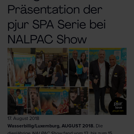
Präsentation der
pjur SPA Serie bei
NALPAC Show
17. August 2018
Wasserbillig/Luxemburg, AUGUST 2018.
Die
diesjährige
NALPAC Show
fand vom 12. bis zum 15.