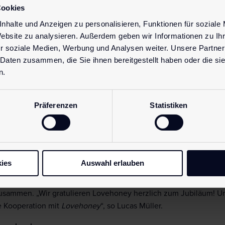
Cookies
nhalte und Anzeigen zu personalisieren, Funktionen für soziale
Website zu analysieren. Außerdem geben wir Informationen zu I
r soziale Medien, Werbung und Analysen weiter. Unsere Partner
 Daten zusammen, die Sie ihnen bereitgestellt haben oder die s
n.
.
Key Account Manager Lucas Müller und Head of Global Marketi
le Kampagnen auszutauschen sowie im Anschluss gemeinsam 15 J
Präferenzen
Statistiken
sowie die Presse eingeladen.
 und Joanne Hunt, PR & Communications Manager bei Lovehoney, 
ereichen Marketing, Social Media, PR und Sales aus. „Wir führe
ichael in unserem Head Office in Bath begrüßen zu dürfen und a
ies
Auswahl erlauben
ensivieren und gemeinsam auf unser Jubiläum anstoßen zu können
usammen. „Wir gratulieren Lovehoney herzlich zum Jubiläum! Uns
e Kooperation mit
Lovehoney
“, so Lucas Müller.