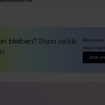
/www.lovehoney.com
n bleiben?
Dann melde
Abonniere 
neue Inspi
n.
Jetzt a