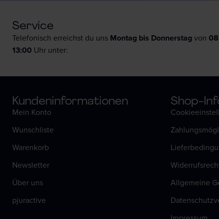
Service
Telefonisch erreichst du uns
Montag bis Donnerstag
von
08
13:00
Uhr unter:
Kunden­informationen
Shop-Inf
Mein Konto
Cookieeinste
Wunschliste
Zahlungsmögl
Warenkorb
Lieferbeding
Newsletter
Widerrufsrech
Über uns
Allgemeine G
pjuractive
Datenschutzv
Impressum