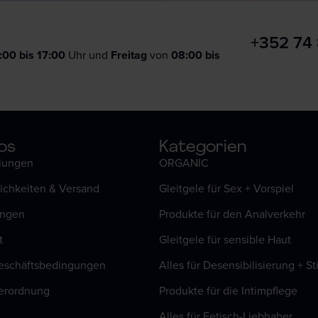
+352 74
:00 bis 17:00
Uhr und
F
reitag
von
08:00 bis
os
Kategorien
llungen
ORGANIC
ichkeiten & Versand
Gleitgele für Sex + Vorspiel
ungen
Produkte für den Analverkehr
t
Gleitgele für sensible Haut
eschäftsbedingungen
Alles für Desensibilisierung + S
erordnung
Produkte für die Intimpflege
Alles für Fetisch-Liebhaber