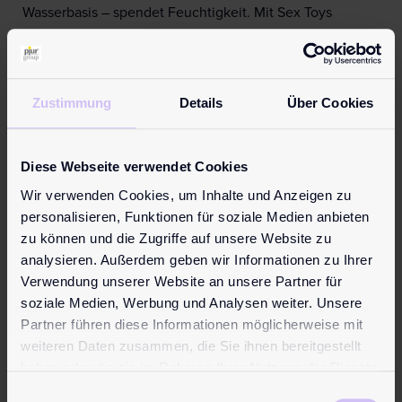
Wasserbasis – spendet Feuchtigkeit. Mit Sex Toys
kompatibel. Leicht abwaschbar, hinterlässt keine
Flecken.
Mehr Informationen zur Kampagne
:
Zustimmung
Details
Über Cookies
www.pjur.com/normalizelube
Mehr Informationen zu pjur:
www.pjurlove.com
Diese Webseite verwendet Cookies
Über pjur (ausgesprochen: pure (engl.) = Reinheit)
Wir verwenden Cookies, um Inhalte und Anzeigen zu
Die pjur® group mit Hauptsitz in Wasserbillig, Luxemburg,
personalisieren, Funktionen für soziale Medien anbieten
ist weltweit auf fünf Kontinenten vertreten. Das Portfolio
zu können und die Zugriffe auf unsere Website zu
umfasst über 60 Produkte in verschiedenen
analysieren. Außerdem geben wir Informationen zu Ihrer
Produktkategorien, die in mehr als 70 Ländern verkauft
Verwendung unserer Website an unsere Partner für
soziale Medien, Werbung und Analysen weiter. Unsere
werden. Darunter Gleitgele auf Wasser- und Silikonbasis,
Partner führen diese Informationen möglicherweise mit
Mas-sagelotionen in der Serie pjur SPA, Produkte für die
weiteren Daten zusammen, die Sie ihnen bereitgestellt
Stimulation und Verzögerung, sowie Szene-
haben oder die sie im Rahmen Ihrer Nutzung der Dienste
Spezialprodukte und Hygieneartikel.
gesammelt haben.
Einwilligungsauswahl