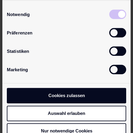
Der
Die
gesammelt haben.
Einwilligungsauswahl
parfumfreie
parfumfreie
Notwendig
Erfrischungssc
Intimcreme
haum mit 99
mit 97 %
Präferenzen
% natürlichen,
natürlichen,
veganen
veganen
Inhaltsstoffen
Inhaltsstoffen
Statistiken
verwandelt
spendet
jedes
intensiv und
Marketing
Papiertuch in
langanhaltend
ein sanft…
Feuchtigkeit.
…
Mehr erfahren
Cookies zulassen
Mehr erfahren
Auswahl erlauben
Nur notwendige Cookies