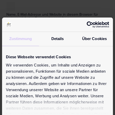
Name, E-Mail-Adresse und Website in diesem Browser für
meinen nächsten Kommentar speichern.
Zustimmung
Details
Über Cookies
Neues Produkt
Neues Produkt
Diese Webseite verwendet Cookies
Wir verwenden Cookies, um Inhalte und Anzeigen zu
personalisieren, Funktionen für soziale Medien anbieten
zu können und die Zugriffe auf unsere Website zu
analysieren. Außerdem geben wir Informationen zu Ihrer
pjur
pjur
Verwendung unserer Website an unsere Partner für
ORGANIC
ORGANIC
soziale Medien, Werbung und Analysen weiter. Unsere
Fresh
Care
Partner führen diese Informationen möglicherweise mit
weiteren Daten zusammen, die Sie ihnen bereitgestellt
15,95
€
19,95
€
haben oder die sie im Rahmen Ihrer Nutzung der Dienste