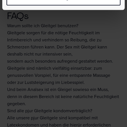
FAQs
Warum sollte ich Gleitgel benutzen?
Gleitgele sorgen für die nötige Feuchtigkeit im
Intimbereich und verhindern so Reibung, die zu
Schmerzen führen kann. Der Sex mit Gleitgel kann
deshalb nicht nur intensiver sein,
sondern auch besonders aufregend gestaltet werden.
Gleitgele sind nämlich vielfältig einsetzbar: zum
genussvollen Vorspiel, für eine entspannte Massage
oder zur Luststeigerung im Liebesspiel.
Und beim Analsex ist ein Gleigel sowieso ein Muss,
denn in diesem Bereich ist keine natürliche Feuchtigkeit
gegeben.
Sind alle pjur Gleitgele kondomverträglich?
Alle unsere pjur Gleitgele sind kompatibel mit
Latexkondomen und haben die hierür erforderlichen