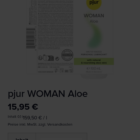
pjur WOMAN Aloe
15,95
€
Inhalt: 0,1
l
159,50
€
/
l
Preise inkl. MwSt. zzgl. Versandkosten