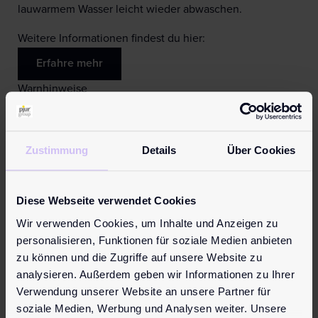
lauwarmem Wasser leicht wieder abwaschen.
Weitere Informationen findest du hier:
Erfahre mehr
Warnhinweise
Kontakt mit den Augen, gereizter Haut oder
Schleimhäuten vermeiden
Bei andauernden Irritationen Arzt konsultieren
Zustimmung
Details
Über Cookies
Außer Reichweite von Kindern aufbewahren
Kein Verhütungsmittel
Nicht spermizid
Diese Webseite verwendet Cookies
Rutschgefahr auf glatten Oberflächen
Wir verwenden Cookies, um Inhalte und Anzeigen zu
Solltest du Gründe dafür haben, dass ein
personalisieren, Funktionen für soziale Medien anbieten
schwerwiegender Vorfall im Zusammenhang mit der
zu können und die Zugriffe auf unsere Website zu
Anwendung eines pjur Produkts aufgetreten ist, melde
analysieren. Außerdem geben wir Informationen zu Ihrer
dies bitte an die
pjur group
Luxembourg S.A
Verwendung unserer Website an unsere Partner für
unter
info@pjur.com
und an deine national zuständige
soziale Medien, Werbung und Analysen weiter. Unsere