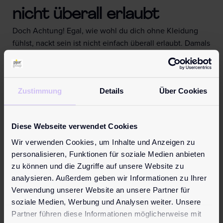
nicht überall erlaubt
Doch Achtung! Egal, wie wohl du dich ohne Kleidung
fühlst, nackt sein ist nicht einfach überall erlaubt. Damals
wie heute gilt es hier bestimmte Regeln einzuhalten.
Denn während die einen es toll finden, den eigenen
Körper nicht mit Kleidung bedecken zu müssen, fühlen
Zustimmung
Details
Über Cookies
sich andere dadurch gestört. Deshalb gibt es extra
ausgezeichnete FKK-Strände oder auch FKK-
Campingplätze. Viele FKKler fahren in FKK-Hotels, um
Diese Webseite verwendet Cookies
ihren Urlaub ganz so genießen zu können, wie sie es
Wir verwenden Cookies, um Inhalte und Anzeigen zu
möchten. So können sich diejenigen, die es gerne tun,
personalisieren, Funktionen für soziale Medien anbieten
ganz ohne Scham nackt zeigen und kein anderer wird
zu können und die Zugriffe auf unsere Website zu
dadurch gestört.
analysieren. Außerdem geben wir Informationen zu Ihrer
Während FKK und damit die Nacktheit in den
Verwendung unserer Website an unsere Partner für
Anfangszeiten eher ein Protest gegen die konservativen
soziale Medien, Werbung und Analysen weiter. Unsere
Werte des deutschen Kaiserreichs war, ist es heute fast
Partner führen diese Informationen möglicherweise mit