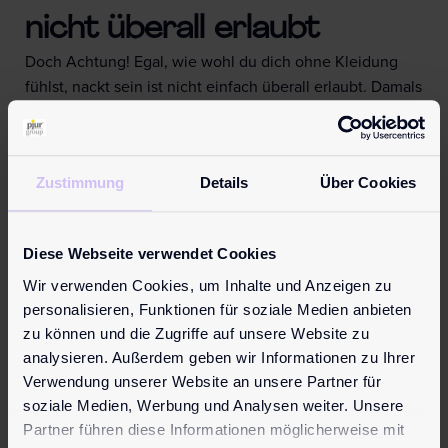
nicht überall erlaubt
Doch Achtung! Egal, wie wohl du dich ohne Kleidung
fühlst, nackt sein ist nicht einfach überall erlaubt. Damals
wie heute gilt es hier bestimmte Regeln einzuhalten.
Denn während die einen es toll finden, den eigenen
Körper nicht mit Kleidung bedecken zu müssen, fühlen
Zustimmung
Details
Über Cookies
sich andere dadurch gestört. Deshalb gibt es extra
ausgezeichnete FKK-Strände oder auch FKK-
Campingplätze. Viele FKKler fahren in FKK-Hotels, um
Diese Webseite verwendet Cookies
ihren Urlaub ganz so genießen zu können, wie sie es
Wir verwenden Cookies, um Inhalte und Anzeigen zu
möchten. So können sich diejenigen, die es gerne tun,
personalisieren, Funktionen für soziale Medien anbieten
ganz ohne Scham nackt zeigen und kein anderer wird
zu können und die Zugriffe auf unsere Website zu
dadurch gestört.
analysieren. Außerdem geben wir Informationen zu Ihrer
Während FKK und damit die Nacktheit in den
Verwendung unserer Website an unsere Partner für
Anfangszeiten eher ein Protest gegen die konservativen
soziale Medien, Werbung und Analysen weiter. Unsere
Werte des deutschen Kaiserreichs war, ist es heute fast
Partner führen diese Informationen möglicherweise mit