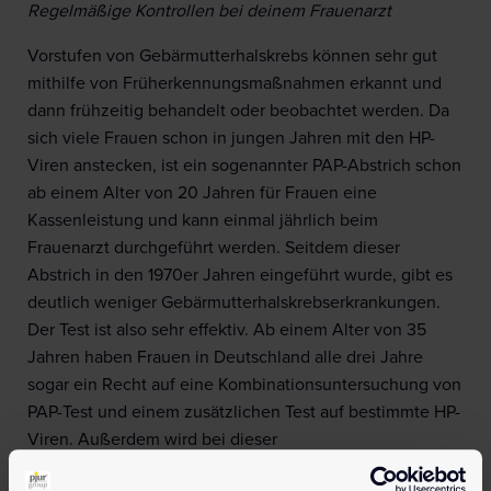
Regelmäßige Kontrollen bei deinem Frauenarzt
Vorstufen von Gebärmutterhalskrebs können sehr gut
mithilfe von Früherkennungsmaßnahmen erkannt und
dann frühzeitig behandelt oder beobachtet werden. Da
sich viele Frauen schon in jungen Jahren mit den HP-
Viren anstecken, ist ein sogenannter PAP-Abstrich schon
ab einem Alter von 20 Jahren für Frauen eine
Kassenleistung und kann einmal jährlich beim
Frauenarzt durchgeführt werden. Seitdem dieser
Abstrich in den 1970er Jahren eingeführt wurde, gibt es
deutlich weniger Gebärmutterhalskrebserkrankungen.
Der Test ist also sehr effektiv. Ab einem Alter von 35
Jahren haben Frauen in Deutschland alle drei Jahre
sogar ein Recht auf eine Kombinationsuntersuchung von
PAP-Test und einem zusätzlichen Test auf bestimmte HP-
Viren. Außerdem wird bei dieser
Kombinationsuntersuchung auch auf Zellveränderungen