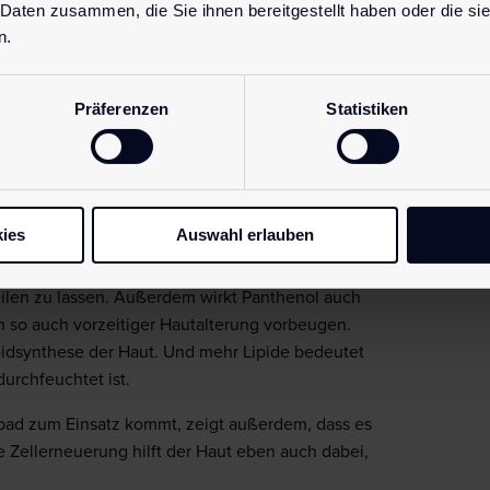
 Daten zusammen, die Sie ihnen bereitgestellt haben oder die s
n.
Präferenzen
Statistiken
tiven Eigenschaften von Panthenol nachweisen. Es
ördert auch die Produktion von neuen Hautzellen.
 Hautstelle haben. Denn unsere Haut sorgt dafür,
ies
Auswahl erlauben
allerdings Wunden oder aufgeschürfte Hautstellen,
 Panthenol kann dann die Haut dabei unterstützen,
ilen zu lassen. Außerdem wirkt Panthenol auch
n so auch vorzeitiger Hautalterung vorbeugen.
ipidsynthese der Haut. Und mehr Lipide bedeutet
durchfeuchtet ist.
bad zum Einsatz kommt, zeigt außerdem, dass es
 Zellerneuerung hilft der Haut eben auch dabei,