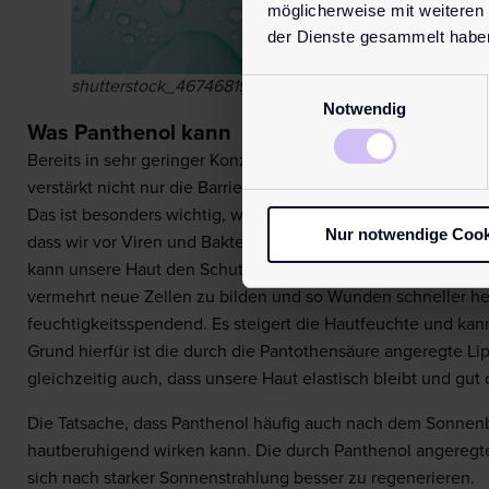
möglicherweise mit weiteren
der Dienste gesammelt habe
Einwilligungsauswahl
shutterstock_467468192
Notwendig
Was Panthenol kann
Bereits in sehr geringer Konzentration lassen sich die posi
verstärkt nicht nur die Barrierefunktion der Haut, sondern f
Das ist besonders wichtig, wenn wir eine Wunde oder offene
Nur notwendige Cook
dass wir vor Viren und Bakterien geschützt sind. Haben wir 
kann unsere Haut den Schutz nicht länger aufrechterhalten.
vermehrt neue Zellen zu bilden und so Wunden schneller he
feuchtigkeitsspendend. Es steigert die Hautfeuchte und kan
Grund hierfür ist die durch die Pantothensäure angeregte L
gleichzeitig auch, dass unsere Haut elastisch bleibt und gut 
Die Tatsache, dass Panthenol häufig auch nach dem Sonnen
hautberuhigend wirken kann. Die durch Panthenol angeregte
sich nach starker Sonnenstrahlung besser zu regenerieren.