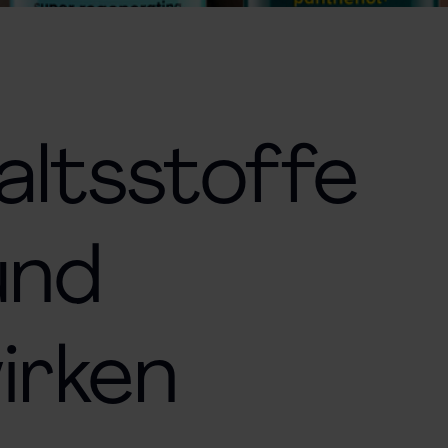
altsstoffe
und
irken