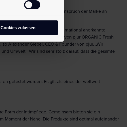
mpflege und unterstreichen den Anspruch der Marke an
Cookies zulassen
 pjur ORGANIC Touch diese international anerkannte
ch auszubauen. „Die Auszeichnung von pjur ORGANIC Fresh
 so Alexander Giebel, CEO & Founder von pjur. „Wir
und Umwelt. Wir sind sehr stolz darauf, dass die gesamte
ren getestet wurden. Es gilt als eines der weltweit
ame Form der Intimpflege. Gemeinsam bieten sie ein
em Moment der Nähe. Die Produkte sind optimal aufeinander