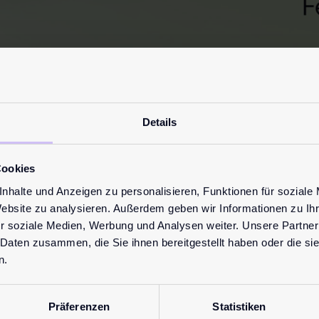
 Vegan Siegel bestätigt die ve
Details
e.
Cookies
iell mit dem international anerkannten Vegan Siegel der The Vega
nhalte und Anzeigen zu personalisieren, Funktionen für soziale
e Tierversuche hergestellt werden.
Website zu analysieren. Außerdem geben wir Informationen zu I
r soziale Medien, Werbung und Analysen weiter. Unsere Partner
 für den äußeren Intimbereich und Teil der
pjur ORGANIC Serie
 Daten zusammen, die Sie ihnen bereitgestellt haben oder die s
timbereich und das ganz ohne Abspülen. Mit 99% natürlichen, ve
n.
 schützt und intensiv Feuchtigkeit spendet.
mit 98% natürlichen, veganen Inhaltsstoffen und ergänzt die Seri
Präferenzen
Statistiken
ege und sorgt für ein angenehm natürliches Hautgefühl.