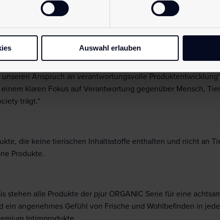
 aufeinander abgestimmtes Konzept für natürliche, vegane Inti
ies
Auswahl erlauben
ausgezeichnet wurde, tragen nun auch pjur ORGANIC Fresh und
tz der Marke, verantwortungsvolle Produktlösungen kontinuierli
unseren Anspruch an verantwortungsvolle Produktentwicklung“,
 einem klaren Fokus auf Verantwortung gegenüber Mensch, Tier 
iety trägt.“
, die keine tierischen Inhaltsstoffe enthalten und nicht an Tie
ane Produkte.
sis stehen alle Produkte der pjur ORGANIC Serie für eine achts
nd ein angenehmes Gefühl von Frische und Wohlbefinden in jed
remium Intimprodukte.