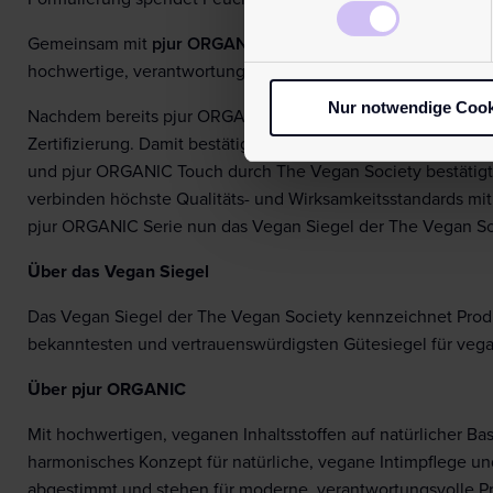
Gemeinsam mit
pjur ORGANIC Care
bilden die Produkte ein
hochwertige, verantwortungsvolle Produktlösungen.
Nur notwendige Cook
Nachdem bereits pjur ORGANIC Care mit dem Vegan Siegel 
Zertifizierung. Damit bestätigt sich der konsequente Ansa
und pjur ORGANIC Touch durch The Vegan Society bestätigt 
verbinden höchste Qualitäts- und Wirksamkeitsstandards mit
pjur ORGANIC Serie nun das Vegan Siegel der The Vegan Soc
Über das Vegan Siegel
Das Vegan Siegel der The Vegan Society kennzeichnet Produkte
bekanntesten und vertrauenswürdigsten Gütesiegel für veg
Über pjur ORGANIC
Mit hochwertigen, veganen Inhaltsstoffen auf natürlicher Ba
harmonisches Konzept für natürliche, vegane Intimpflege u
abgestimmt und stehen für moderne, verantwortungsvolle P