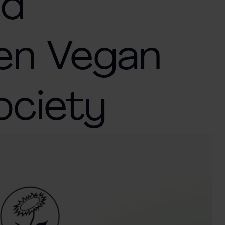
nd
en Vegan
ociety