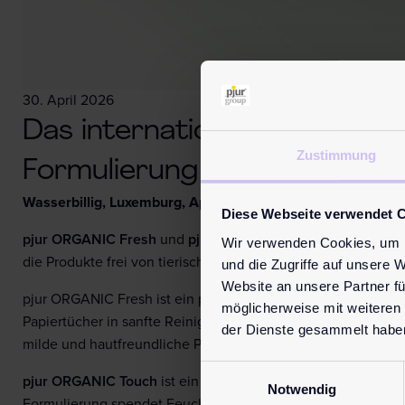
30. April 2026
Das international anerkannte
Zustimmung
Formulierung beider Produkt
Wasserbillig, Luxemburg, April 2026.
Diese Webseite verwendet 
pjur ORGANIC Fresh
und
pjur ORGANIC Touch
wurden offiz
Wir verwenden Cookies, um I
die Produkte frei von tierischen Inhaltsstoffen sind und ohn
und die Zugriffe auf unsere 
Website an unsere Partner fü
pjur ORGANIC Fresh ist ein parfumfreier Erfrischungsschaum
möglicherweise mit weiteren
Papiertücher in sanfte Reinigungstücher für den äußeren In
der Dienste gesammelt habe
milde und hautfreundliche Pflege, die gleichzeitig erfrischt,
Einwilligungsauswahl
pjur ORGANIC Touch
ist ein wasserbasiertes Intimgleitgel 
Notwendig
Formulierung spendet Feuchtigkeit, unterstützt die Hautpfl