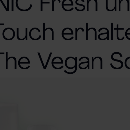
IC Fresh u
ouch erhalt
 The Vegan S