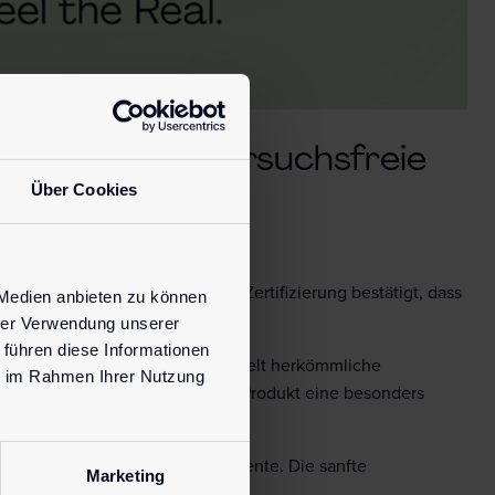
gane und tierversuchsfreie
Über Cookies
n Society ausgezeichnet. Die Zertifizierung bestätigt, dass
 Medien anbieten zu können
hrer Verwendung unserer
 führen diese Informationen
.
Die innovative Formel verwandelt herkömmliche
ie im Rahmen Ihrer Nutzung
ganen Inhaltsstoffen bietet das Produkt eine besonders
e um eine Lösung für intime Momente. Die sanfte
Marketing