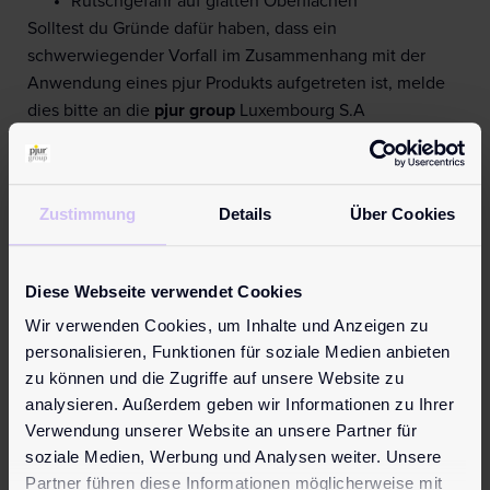
Rutschgefahr auf glatten Oberflächen
Solltest du Gründe dafür haben, dass ein
schwerwiegender Vorfall im Zusammenhang mit der
Anwendung eines pjur Produkts aufgetreten ist, melde
dies bitte an die
pjur group
Luxembourg S.A
unter
info@pjur.com
und an deine national zuständige
Behörde.
Weitere Informationen findest du hier:
Zustimmung
Details
Über Cookies
Erfahre mehr
Bewertungen (0)
Diese Webseite verwendet Cookies
Rezensionen
Wir verwenden Cookies, um Inhalte und Anzeigen zu
personalisieren, Funktionen für soziale Medien anbieten
Es gibt noch keine Rezensionen.
zu können und die Zugriffe auf unsere Website zu
Schreibe die erste Rezension für „pjur superhero
analysieren. Außerdem geben wir Informationen zu Ihrer
Energizing Glide“
Verwendung unserer Website an unsere Partner für
Deine E-Mail-Adresse wird nicht veröffentlicht.
soziale Medien, Werbung und Analysen weiter. Unsere
Erforderliche Felder sind mit
*
markiert
Partner führen diese Informationen möglicherweise mit