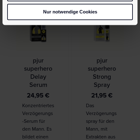
Nur notwendige Cookies
pjur
pjur
superhero
superhero
Delay
Strong
Serum
Spray
24,95
€
21,95
€
Konzentriertes
Das
Verzögerungs
Verzögerungs
-Serum für
spray für den
den Mann. Es
Mann, mit
bildet einen
Extrakten aus