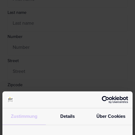
Last name
Number
Street
Zipcode
City
Zustimmung
Details
Über Cookies
Country