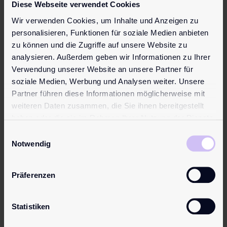
Diese Webseite verwendet Cookies
Wir verwenden Cookies, um Inhalte und Anzeigen zu
personalisieren, Funktionen für soziale Medien anbieten
Phone
zu können und die Zugriffe auf unsere Website zu
analysieren. Außerdem geben wir Informationen zu Ihrer
Verwendung unserer Website an unsere Partner für
Email adress
soziale Medien, Werbung und Analysen weiter. Unsere
Partner führen diese Informationen möglicherweise mit
weiteren Daten zusammen, die Sie ihnen bereitgestellt
haben oder die sie im Rahmen Ihrer Nutzung der Dienste
Subject
gesammelt haben.
Einwilligungsauswahl
Notwendig
Your comment
Präferenzen
Statistiken