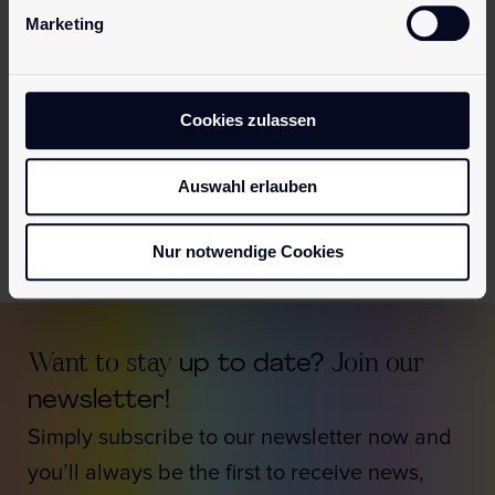
Marketing
The fields marked with * are required.
I have read and understood the
data protection
regulation.
Cookies zulassen
Send
Auswahl erlauben
Nur notwendige Cookies
Want to stay
up to date?
Join our
newsletter!
Simply subscribe to our newsletter now and
you’ll always be the first to receive news,