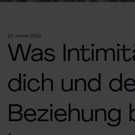
27. Januar 2022
Was Intimit
dich und de
Beziehung 