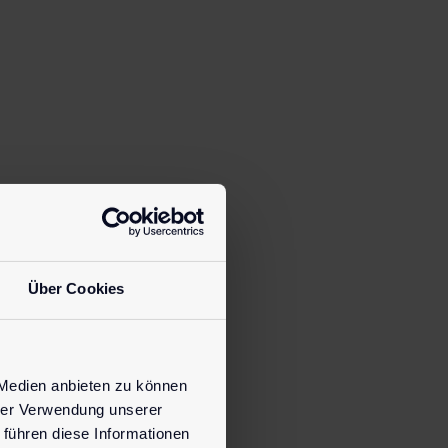
Über Cookies
 Medien anbieten zu können
hrer Verwendung unserer
 führen diese Informationen