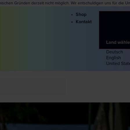
nischen Gründen derzeit nicht möglich. Wir entschuldigen uns für die U
Shop
Kontakt
Land wähl
Deutsch
English
United Stat