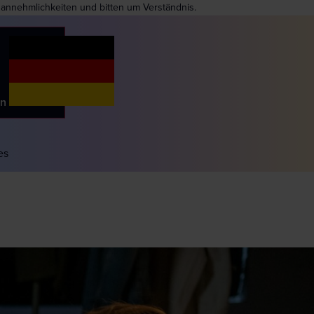
nannehmlichkeiten und bitten um Verständnis.
en
es