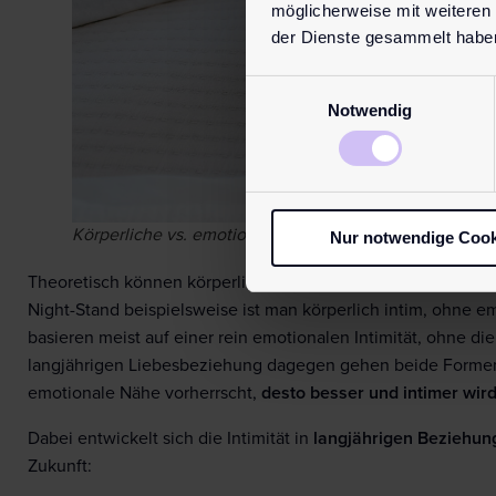
möglicherweise mit weiteren
der Dienste gesammelt habe
Einwilligungsauswahl
Notwendig
Körperliche vs. emotionale Intimität
Nur notwendige Cook
Theoretisch können körperliche und emotionale Intimität l
Night-Stand beispielsweise ist man körperlich intim, ohne e
basieren meist auf einer rein emotionalen Intimität, ohne d
langjährigen Liebesbeziehung dagegen gehen beide Formen 
emotionale Nähe vorherrscht,
desto besser und intimer wir
Dabei entwickelt sich die Intimität in
langjährigen Beziehun
Zukunft: