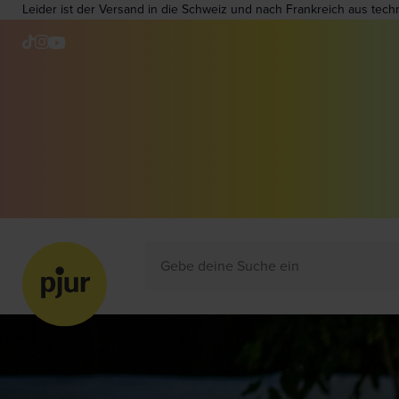
Leider ist der Versand in die Schweiz und nach Frankreich aus tech