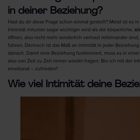
in deiner Beziehung?
Hast du dir diese Frage schon einmal gestellt? Meist ist es 
Intimität mitunter sogar wichtiger wird als die körperliche,
al
öffnen, also nicht mehr sonderlich vertraut miteinander sin
führen. Dennoch ist das Maß an Intimität in jeder Beziehung
danach. Damit eine Beziehung funktioniert, muss es in einer 
also von Zeit zu Zeit immer wieder fragen: Bin ich mit der In
emotional – zufrieden?
Wie viel Intimität deine Bez