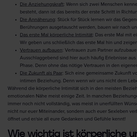
Die Anziehungskraft
: Wenn sich zwei Menschen kenne
besteht, dann ist das bereits der erste Schritt in Richt
Die Annäherung
: Stück für Stück lernen wir das Geg
Berührungen ausgetauscht werden, bauen wir nach und 
Das erste Mal körperliche Intimität
: Das erste Mal mit 
Wir geben uns schließlich das erste Mal hin und zeigen
Vertrauen aufbauen
: Vertrauen zum Partner aufzubaue
Ausschlaggebend sind hier auch häufig Erlebnisse aus
Phase. Denn ohne das nötige Vertrauen in den eigenen P
Die Zukunft als Paar
: Sich eine gemeinsame Zukunft vorz
intimen Beziehung. Denn wenn wir uns nicht dem Leb
Während die körperliche Intimität sich in den meisten Beziehu
emotionalen Nähe meist einige Zeit. In manchen Beziehunge
immer noch nicht vollständig, was meist in unerfüllten Wünsc
nicht nur euer Miteinander, sondern auch euer Sexleben ver
öffnet und er/sie all eure Gedanken und Gefühle kennt!
Wie wichtig ist körperliche u