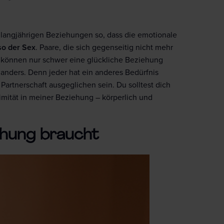
in langjährigen Beziehungen so, dass die emotionale
so der Sex
. Paare, die sich gegenseitig nicht mehr
d, können nur schwer eine glückliche Beziehung
 anders. Denn jeder hat ein anderes Bedürfnis
Partnerschaft ausgeglichen sein. Du solltest dich
timität in meiner Beziehung – körperlich und
iehung braucht