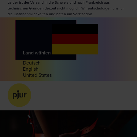
Leider ist der Versand in die Schweiz und nach Frankreich aus
technischen Gründen derzeit nicht möglich. Wir entschuldigen uns für
die Unannehmlichkeiten und bitten um Verständnis.
Land wählen
Deutsch
English
United States