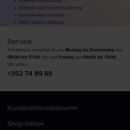
Diskrete Verpackung
Schnelle und sichere Lieferung
Europaweiter Versand
100% sichere Zahlung
Service
Telefonisch erreichst du uns
Montag bis Donnerstag
von
08:00 bis 17:00
Uhr und
F
reitag
von
08:00 bis 13:00
Uhr unter:
+352 74 89 89
Kundeninformationen
Shop-Infos