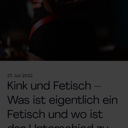
27. Juli 2022
Kink und Fetisch –
Was ist eigentlich ein
Fetisch und wo ist