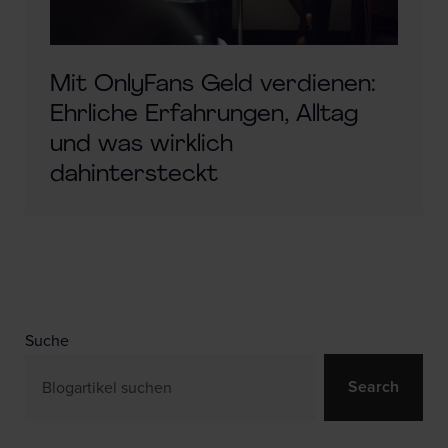
Mit OnlyFans Geld verdienen:
Ehrliche Erfahrungen, Alltag
und was wirklich
dahintersteckt
Suche
Search