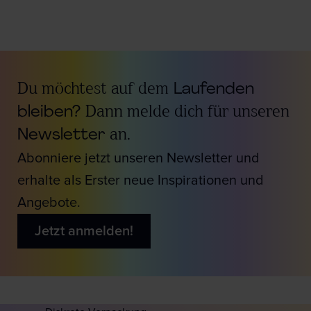
Du möchtest auf dem
Laufenden
bleiben?
Dann melde dich für unseren
Newsletter
an.
Abonniere jetzt unseren Newsletter und
erhalte als Erster neue Inspirationen und
Angebote.
Jetzt anmelden!