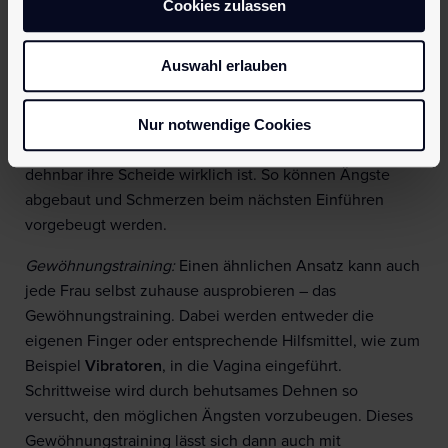
Cookies zulassen
Scheidenkrampf kommt.
Hilfe durch den Gynäkologen
/
die Gynäkologin:
Der
Auswahl erlauben
Gynäkologe / die Gynäkologin selbst kann betroffenen
Frauen helfen. Indem er / sie während der Untersuchung
Nur notwendige Cookies
ein sogenanntes Spekulum in die Scheide einführt. So
zeigt der Arzt / die Ärztin der betroffenen Frau, wie
dehnbar ihre Scheide wirklich ist. So können Ängste
abgebaut und Schmerzen beim nächsten Einführen
vorgebeugt werden.
Gewöhnungstraining:
Einen ähnlichen Ansatz kann auch
jede Frau selbst zuhause ausprobieren – das
Gewöhnungstraining. Dabei werden entweder die
eigenen Finger oder entsprechende Hilfsmittel, wie zum
Beispiel
Vibratoren
, in die Vagina eingeführt.
Schrittweise wird durch behutsames Dehnen so
versucht, den möglichen Ängsten vorzubeugen. Dieses
Gewöhnungstraining lässt sich dann auch mit