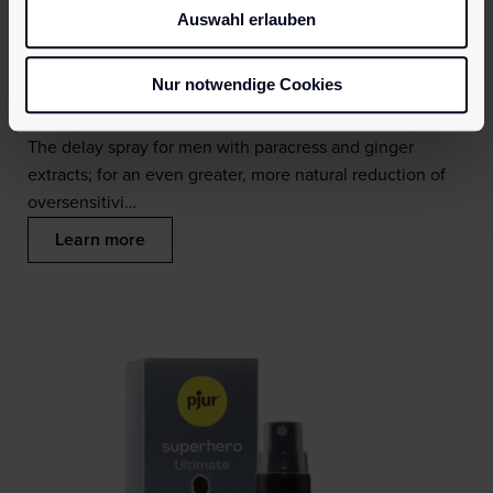
Auswahl erlauben
Nur notwendige Cookies
pjur superhero Strong Spray
€
21.95
The delay spray for men with paracress and ginger
extracts; for an even greater, more natural reduction of
oversensitivi…
Learn more